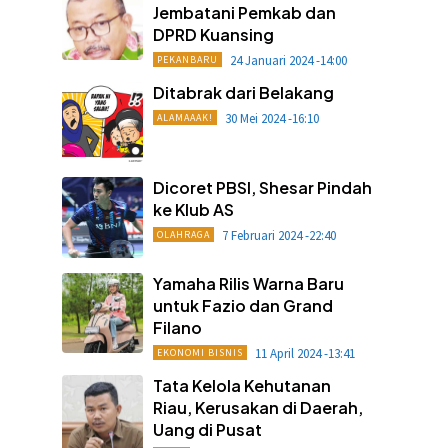
Jembatani Pemkab dan
DPRD Kuansing
24 Januari 2024 -14:00
PEKANBARU
Ditabrak dari Belakang
30 Mei 2024 -16:10
ALAMAAAK!
Dicoret PBSI, Shesar Pindah
ke Klub AS
7 Februari 2024 -22:40
OLAHRAGA
Yamaha Rilis Warna Baru
untuk Fazio dan Grand
Filano
11 April 2024 -13:41
EKONOMI BISNIS
Tata Kelola Kehutanan
Riau, Kerusakan di Daerah,
Uang di Pusat