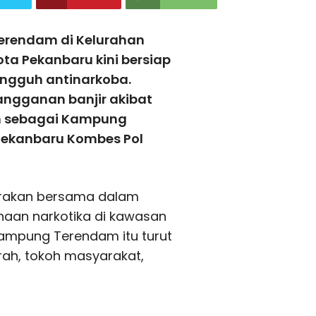
erendam di Kelurahan
ta Pekanbaru kini bersiap
angguh antinarkoba.
angganan banjir akibat
an sebagai Kampung
Pekanbaru Kombes Pol
gerakan bersama dalam
aan narkotika di kawasan
Kampung Terendam itu turut
erah, tokoh masyarakat,