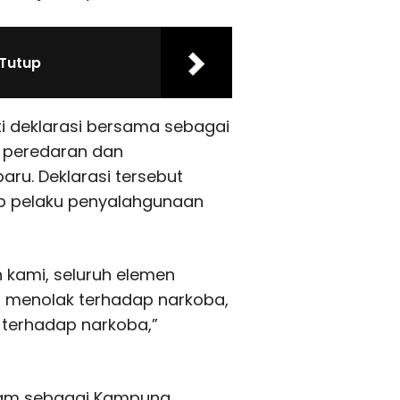
 Tutup
ti deklarasi bersama sebagai
 peredaran dan
aru. Deklarasi tersebut
ap pelaku penyalahgunaan
n kami, seluruh elemen
n menolak terhadap narkoba,
i terhadap narkoba,”
am sebagai Kampung