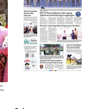
at
btu