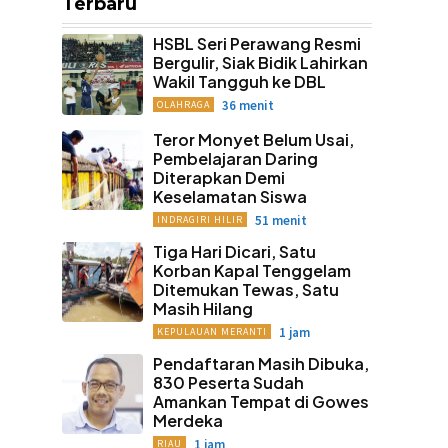
Terbaru
HSBL Seri Perawang Resmi
Bergulir, Siak Bidik Lahirkan
Wakil Tangguh ke DBL
36 menit
OLAHRAGA
Teror Monyet Belum Usai,
Pembelajaran Daring
Diterapkan Demi
Keselamatan Siswa
51 menit
INDRAGIRI HILIR
Tiga Hari Dicari, Satu
Korban Kapal Tenggelam
Ditemukan Tewas, Satu
Masih Hilang
1 jam
KEPULAUAN MERANTI
Pendaftaran Masih Dibuka,
830 Peserta Sudah
Amankan Tempat di Gowes
Merdeka
1 jam
RIAU