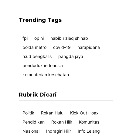
Trending Tags
fpi
opini
habib rizieq shihab
polda metro
covid-19
narapidana
rsud bengkalis
pangda jaya
penduduk indonesia
kementerian kesehatan
Rubrik Dicari
Politik
Rokan Hulu
Kick Out Hoax
Pendidikan
Rokan Hilir
Komunitas
Nasional
Indragiri Hilir
Info Lelang