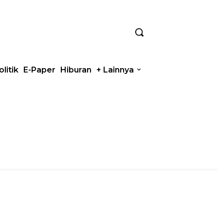
olitik
E-Paper
Hiburan
+ Lainnya