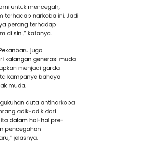
kami untuk mencegah,
terhadap narkoba ini. Jadi
nya perang terhadap
di sini,” katanya.
Pekanbaru juga
i kalangan generasi muda
rapkan menjadi garda
rta kampanye bahaya
nak muda.
gukuhan duta antinarkoba
orang adik-adik dari
ita dalam hal-hal pre-
kan pencegahan
u,” jelasnya.