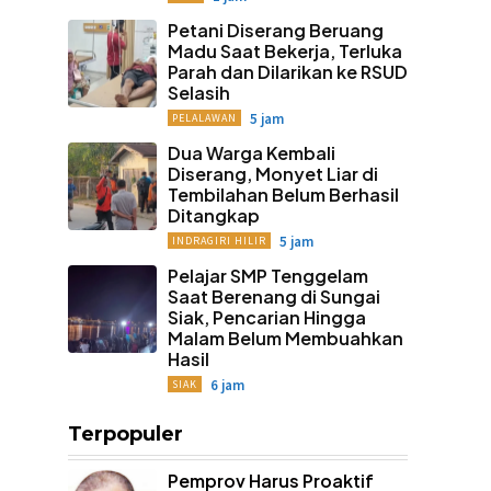
Petani Diserang Beruang
Madu Saat Bekerja, Terluka
Parah dan Dilarikan ke RSUD
Selasih
5 jam
PELALAWAN
Dua Warga Kembali
Diserang, Monyet Liar di
Tembilahan Belum Berhasil
Ditangkap
5 jam
INDRAGIRI HILIR
Pelajar SMP Tenggelam
Saat Berenang di Sungai
Siak, Pencarian Hingga
Malam Belum Membuahkan
Hasil
6 jam
SIAK
Terpopuler
Pemprov Harus Proaktif