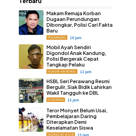
Terbaru
Makam Remaja Korban
Dugaan Perundungan
Dibongkar, Polisi Cari Fakta
Baru
10 jam
PEKANBARU
Mobil Ayah Sendiri
Digondol Anak Kandung,
Polisi Bergerak Cepat
Tangkap Pelaku
12 jam
HUKUM KRIMINAL
HSBL Seri Perawang Resmi
Bergulir, Siak Bidik Lahirkan
Wakil Tangguh ke DBL
13 jam
OLAHRAGA
Teror Monyet Belum Usai,
Pembelajaran Daring
Diterapkan Demi
Keselamatan Siswa
13 jam
INDRAGIRI HILIR