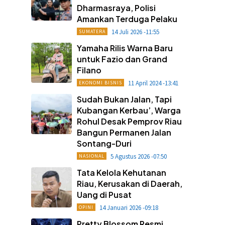
Dharmasraya, Polisi
Amankan Terduga Pelaku
14 Juli 2026 -11:55
SUMATERA
Yamaha Rilis Warna Baru
untuk Fazio dan Grand
Filano
11 April 2024 -13:41
EKONOMI BISNIS
Sudah Bukan Jalan, Tapi
Kubangan Kerbau’, Warga
Rohul Desak Pemprov Riau
Bangun Permanen Jalan
Sontang-Duri
5 Agustus 2026 -07:50
NASIONAL
Tata Kelola Kehutanan
Riau, Kerusakan di Daerah,
Uang di Pusat
14 Januari 2026 -09:18
OPINI
Pretty Blossom Resmi