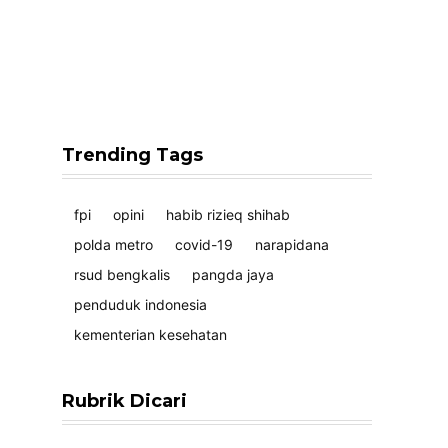
Trending Tags
fpi
opini
habib rizieq shihab
polda metro
covid-19
narapidana
rsud bengkalis
pangda jaya
penduduk indonesia
kementerian kesehatan
Rubrik Dicari