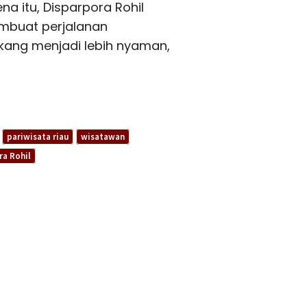
na itu, Disparpora Rohil
embuat perjalanan
kang menjadi lebih nyaman,
pariwisata riau
wisatawan
ra Rohil