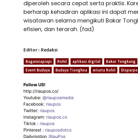
diperoleh secara cepat serta praktis. Kare
berharap kehadiran aplikasi ini dapat m
wisatawan selama mengikuti Bakar Tong
efisien, dan terarah. (fad)
Editor :
Redaksi
Bagansiapiapi
Rohil
aplikasi digital
Bakar Tongkang
Event Budaya
Budaya Tionghoa
wisata Rohil
Disparpo
Follow US!
http://riaupos.co/
Youtube:
@riauposmedia
Facebook:
riaupos
Twitter:
riaupos
Instagram:
riaupos.co
Tiktok :
riaupos
Pinterest :
riauposdotco
Dailymotion :
RiauPos