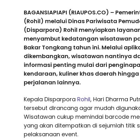
BAGANSIAPIAPI (RIAUPOS.CO) – Pemerint
(Rohil) melalui Dinas Pariwisata Pemu
(Disparpora) Rohil menyiapkan layanan
menyambut kedatangan wisatawan pa
Bakar Tongkang tahun ini. Melalui apli
dikembangkan, wisatawan nantinya d
informasi penting mulai dari penginapan
kendaraan, kuliner khas daerah hingg
perjalanan lainnya.
Kepala Disparpora
Rohil
, Hari Dharma Put
tersebut dirancang agar mudah digunaka
Wisatawan cukup memindai barcode men
yang akan ditempatkan di sejumlah titik 
pelaksanaan event.