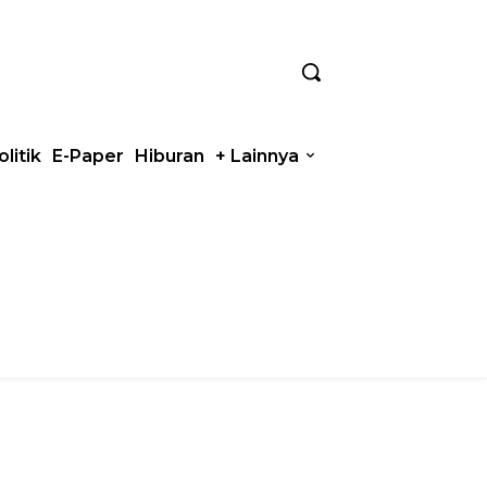
olitik
E-Paper
Hiburan
+ Lainnya