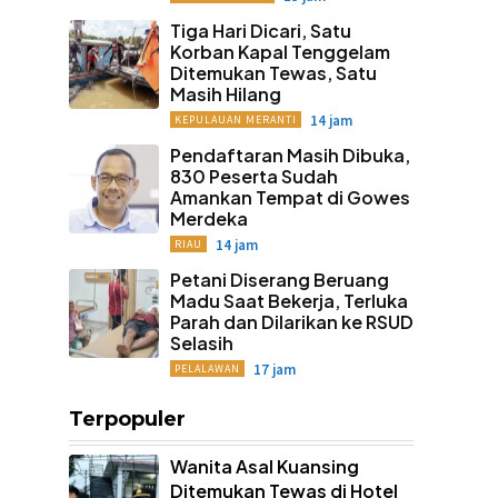
Tiga Hari Dicari, Satu
Korban Kapal Tenggelam
Ditemukan Tewas, Satu
Masih Hilang
14 jam
KEPULAUAN MERANTI
Pendaftaran Masih Dibuka,
830 Peserta Sudah
Amankan Tempat di Gowes
Merdeka
14 jam
RIAU
Petani Diserang Beruang
Madu Saat Bekerja, Terluka
Parah dan Dilarikan ke RSUD
Selasih
17 jam
PELALAWAN
Terpopuler
Wanita Asal Kuansing
Ditemukan Tewas di Hotel