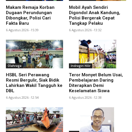
Makam Remaja Korban
Mobil Ayah Sendiri
Dugaan Perundungan
Digondol Anak Kandung,
Dibongkar, Polisi Cari
Polisi Bergerak Cepat
Fakta Baru
Tangkap Pelaku
6 Agustus 2026 -15:39
6 Agustus 2026 -13:32
Olahraga
Indragiri Hilir
HSBL Seri Perawang
Teror Monyet Belum Usai,
Resmi Bergulir, Siak Bidik
Pembelajaran Daring
Lahirkan Wakil Tangguh ke
Diterapkan Demi
DBL
Keselamatan Siswa
6 Agustus 2026 -12:54
6 Agustus 2026 -12:38