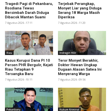
Tragedi Pagi di Pekanbaru,
Terjebak Perangkap,
Rosdiana Tewas
Monyet Liar yang Diduga
Bersimbah Darah Diduga
Serang 18 Warga Masih
Dibacok Mantan Suami
Diperiksa
7 Agustus 2026 -17:11
7 Agustus 2026 -11:20
Riau
Indragiri Hilir
Kasus Korupsi Dana PI 10
Teror Monyet Berakhir,
Persen PHR Bergulir, Kejati
Dokter Hewan Ungkap
Riau Tetapkan 9
Dugaan Alasan Satwa Ini
Tersangka Baru
Menyerang Warga
7 Agustus 2026 -10:11
7 Agustus 2026 -09:56
Pekanbaru
Hukum Kriminal