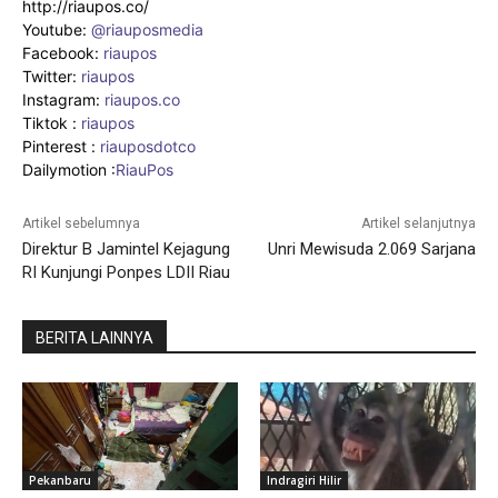
http://riaupos.co/
Youtube:
@riauposmedia
Facebook:
riaupos
Twitter:
riaupos
Instagram:
riaupos.co
Tiktok :
riaupos
Pinterest :
riauposdotco
Dailymotion :
RiauPos
Artikel sebelumnya
Artikel selanjutnya
Direktur B Jamintel Kejagung
Unri Mewisuda 2.069 Sarjana
RI Kunjungi Ponpes LDII Riau
BERITA LAINNYA
Pekanbaru
Indragiri Hilir