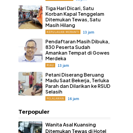
Tiga Hari Dicari, Satu
Korban Kapal Tenggelam
Ditemukan Tewas, Satu
Masih Hilang
13 jam
KEPULAUAN MERANTI
Pendaftaran Masih Dibuka,
830 Peserta Sudah
Amankan Tempat di Gowes
Merdeka
13 jam
RIAU
Petani Diserang Beruang
Madu Saat Bekerja, Terluka
Parah dan Dilarikan ke RSUD
Selasih
16 jam
PELALAWAN
Terpopuler
Wanita Asal Kuansing
Ditemukan Tewas di Hotel