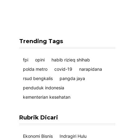
Trending Tags
fpi
opini
habib rizieq shihab
polda metro
covid-19
narapidana
rsud bengkalis
pangda jaya
penduduk indonesia
kementerian kesehatan
Rubrik Dicari
Ekonomi Bisnis
Indragiri Hulu