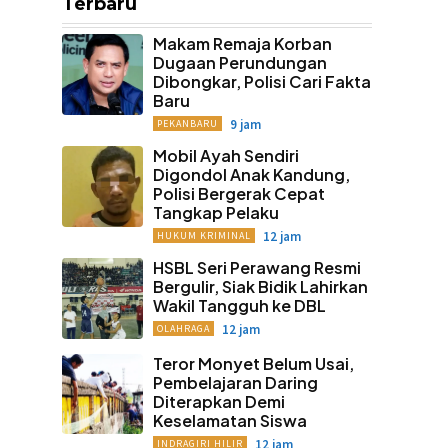
Terbaru
Makam Remaja Korban
Dugaan Perundungan
Dibongkar, Polisi Cari Fakta
Baru
9 jam
PEKANBARU
Mobil Ayah Sendiri
Digondol Anak Kandung,
Polisi Bergerak Cepat
Tangkap Pelaku
12 jam
HUKUM KRIMINAL
HSBL Seri Perawang Resmi
Bergulir, Siak Bidik Lahirkan
Wakil Tangguh ke DBL
12 jam
OLAHRAGA
Teror Monyet Belum Usai,
Pembelajaran Daring
Diterapkan Demi
Keselamatan Siswa
12 jam
INDRAGIRI HILIR