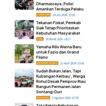
Dharmasraya, Polisi
Amankan Terduga Pelaku
14 Juli 2026 -11:55
SUMATERA
Tekanan Fiskal, Pemkab
Siak Tetap Prioritaskan
Kebutuhan Masyarakat
16 Maret 2026 -14:17
SIAK
Yamaha Rilis Warna Baru
untuk Fazio dan Grand
Filano
11 April 2024 -13:41
EKONOMI BISNIS
Sudah Bukan Jalan, Tapi
Kubangan Kerbau’, Warga
Rohul Desak Pemprov Riau
Bangun Permanen Jalan
Sontang-Duri
5 Agustus 2026 -07:50
NASIONAL
Tata Kelola Kehutanan