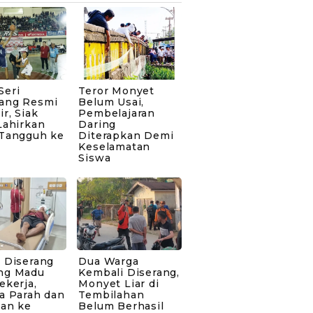
Seri
Teror Monyet
ang Resmi
Belum Usai,
ir, Siak
Pembelajaran
Lahirkan
Daring
 Tangguh ke
Diterapkan Demi
Keselamatan
Siswa
 Diserang
Dua Warga
ng Madu
Kembali Diserang,
ekerja,
Monyet Liar di
a Parah dan
Tembilahan
kan ke
Belum Berhasil