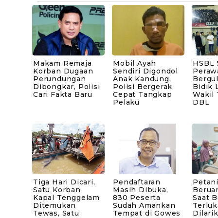
Makam Remaja
Mobil Ayah
HSBL 
Korban Dugaan
Sendiri Digondol
Peraw
Perundungan
Anak Kandung,
Bergul
Dibongkar, Polisi
Polisi Bergerak
Bidik 
Cari Fakta Baru
Cepat Tangkap
Wakil
Pelaku
DBL
Tiga Hari Dicari,
Pendaftaran
Petani
Satu Korban
Masih Dibuka,
Berua
Kapal Tenggelam
830 Peserta
Saat B
Ditemukan
Sudah Amankan
Terluk
Tewas, Satu
Tempat di Gowes
Dilari