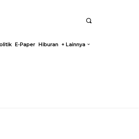
olitik
E-Paper
Hiburan
+ Lainnya