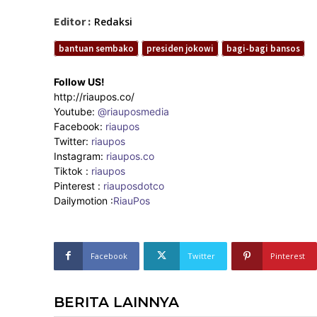
Editor :
Redaksi
bantuan sembako
presiden jokowi
bagi-bagi bansos
Follow US!
http://riaupos.co/
Youtube:
@riauposmedia
Facebook:
riaupos
Twitter:
riaupos
Instagram:
riaupos.co
Tiktok :
riaupos
Pinterest :
riauposdotco
Dailymotion :
RiauPos
Facebook
Twitter
Pinterest
BERITA LAINNYA