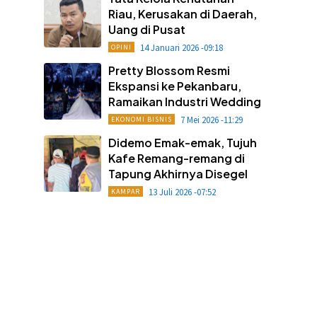
Riau, Kerusakan di Daerah,
Uang di Pusat
14 Januari 2026 -09:18
OPINI
Pretty Blossom Resmi
Ekspansi ke Pekanbaru,
Ramaikan Industri Wedding
7 Mei 2026 -11:29
EKONOMI BISNIS
Didemo Emak-emak, Tujuh
Kafe Remang-remang di
Tapung Akhirnya Disegel
13 Juli 2026 -07:52
KAMPAR