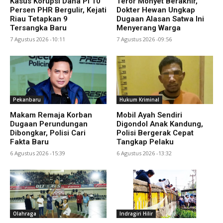
Kasus Korupsi Dana PI 10
Teror Monyet Berakhir,
Persen PHR Bergulir, Kejati
Dokter Hewan Ungkap
Riau Tetapkan 9
Dugaan Alasan Satwa Ini
Tersangka Baru
Menyerang Warga
7 Agustus 2026 -10:11
7 Agustus 2026 -09:56
Pekanbaru
Hukum Kriminal
Makam Remaja Korban
Mobil Ayah Sendiri
Dugaan Perundungan
Digondol Anak Kandung,
Dibongkar, Polisi Cari
Polisi Bergerak Cepat
Fakta Baru
Tangkap Pelaku
6 Agustus 2026 -15:39
6 Agustus 2026 -13:32
Olahraga
Indragiri Hilir