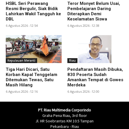
HSBL Seri Perawang
Teror Monyet Belum Usai,
Resmi Bergulir, Siak Bidik
Pembelajaran Daring
Lahirkan Wakil Tangguh ke
Diterapkan Demi
DBL
Keselamatan Siswa
6 Agustus 2026 -12:54
6 Agustus 2026 -12:38
Kepulauan Meranti
Riau
Tiga Hari Dicari, Satu
Pendaftaran Masih Dibuka,
Korban Kapal Tenggelam
830 Peserta Sudah
Ditemukan Tewas, Satu
Amankan Tempat di Gowes
Masih Hilang
Merdeka
6 Agustus 2026 -12:16
6 Agustus 2026 -12:00
PT. Riau Multimedia Corporindo
Graha Pena Riau, 3rd floor
Jl. HR Soebrantas KM 10.5 Tampan
Pekanbaru - Riau