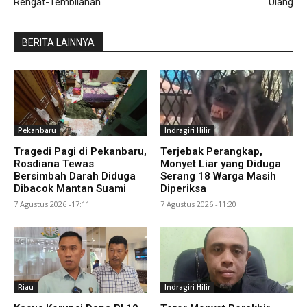
Rengat-Tembilahan
Ulang
BERITA LAINNYA
Pekanbaru
Indragiri Hilir
Tragedi Pagi di Pekanbaru,
Terjebak Perangkap,
Rosdiana Tewas
Monyet Liar yang Diduga
Bersimbah Darah Diduga
Serang 18 Warga Masih
Dibacok Mantan Suami
Diperiksa
7 Agustus 2026 -17:11
7 Agustus 2026 -11:20
Riau
Indragiri Hilir