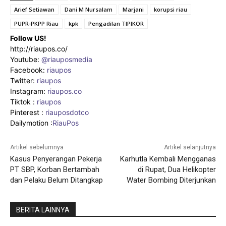
Arief Setiawan
Dani M Nursalam
Marjani
korupsi riau
PUPR-PKPP Riau
kpk
Pengadilan TIPIKOR
Follow US!
http://riaupos.co/
Youtube:
@riauposmedia
Facebook:
riaupos
Twitter:
riaupos
Instagram:
riaupos.co
Tiktok :
riaupos
Pinterest :
riauposdotco
Dailymotion :
RiauPos
Artikel sebelumnya
Artikel selanjutnya
Kasus Penyerangan Pekerja
Karhutla Kembali Mengganas
PT SBP, Korban Bertambah
di Rupat, Dua Helikopter
dan Pelaku Belum Ditangkap
Water Bombing Diterjunkan
BERITA LAINNYA