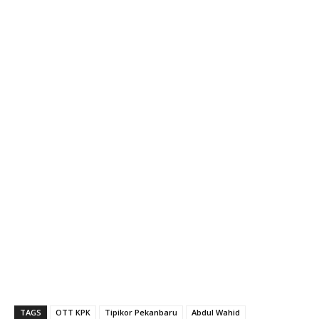
TAGS
OTT KPK
Tipikor Pekanbaru
Abdul Wahid