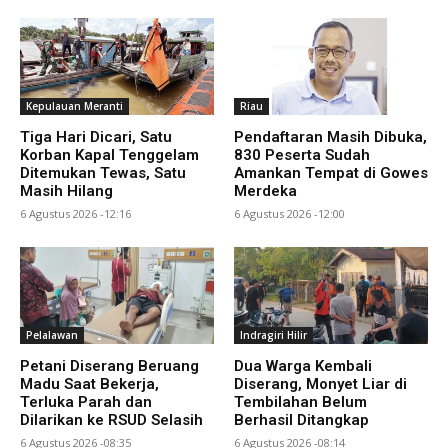
Kepulauan Meranti
Riau
Tiga Hari Dicari, Satu
Pendaftaran Masih Dibuka,
Korban Kapal Tenggelam
830 Peserta Sudah
Ditemukan Tewas, Satu
Amankan Tempat di Gowes
Masih Hilang
Merdeka
6 Agustus 2026 -12:16
6 Agustus 2026 -12:00
Pelalawan
Indragiri Hilir
Petani Diserang Beruang
Dua Warga Kembali
Madu Saat Bekerja,
Diserang, Monyet Liar di
Terluka Parah dan
Tembilahan Belum
Dilarikan ke RSUD Selasih
Berhasil Ditangkap
6 Agustus 2026 -08:35
6 Agustus 2026 -08:14