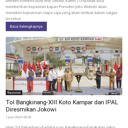
Menteri Kominfo Budi Arie Setiadi, Kamis (13/6) tidak bisa
memberikan kepastian kapan Presiden Joko Widodo akan
meneken keputusan siapa saja yang akan terlibat dalam satgas
tersebut.
Baca Selengkapnya
Nasional
Tol Bangkinang-XIII Koto Kampar dan IPAL
Diresmikan Jokowi
1 Juni 2024 -09:00
Jalan Tol Pekanbaru-Padang ruas Bangkinang-Pangkalan seksi