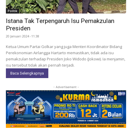
Politik
Istana Tak Terpengaruh Isu Pemakzulan
Presiden
20 Januari 2024 -11:38
Ketua Umum Partai Golkar yang juga Menteri Koordinator Bidang
Perekonomian Airlangga Hartarto memastikan, tidak ada isu
pemakzulan terhadap Presiden Joko Widodo (Jokowi). Ia menjamin,
isu tersebut tidak akan pernah terjadi.
Baca Selengkapnya
- Advertisement -