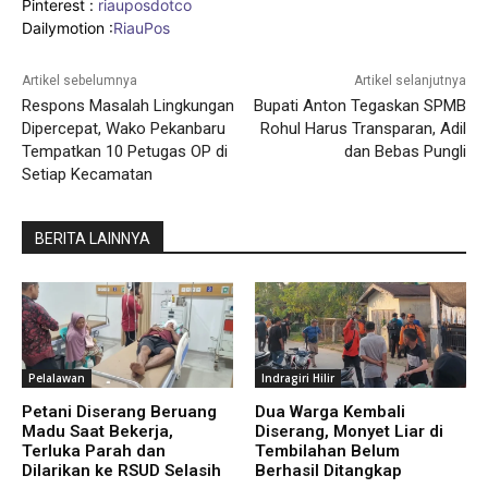
Pinterest :
riauposdotco
Dailymotion :
RiauPos
Artikel sebelumnya
Artikel selanjutnya
Respons Masalah Lingkungan
Bupati Anton Tegaskan SPMB
Dipercepat, Wako Pekanbaru
Rohul Harus Transparan, Adil
Tempatkan 10 Petugas OP di
dan Bebas Pungli
Setiap Kecamatan
BERITA LAINNYA
Pelalawan
Indragiri Hilir
Petani Diserang Beruang
Dua Warga Kembali
Madu Saat Bekerja,
Diserang, Monyet Liar di
Terluka Parah dan
Tembilahan Belum
Dilarikan ke RSUD Selasih
Berhasil Ditangkap