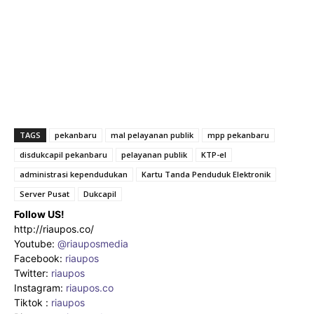
TAGS
pekanbaru
mal pelayanan publik
mpp pekanbaru
disdukcapil pekanbaru
pelayanan publik
KTP-el
administrasi kependudukan
Kartu Tanda Penduduk Elektronik
Server Pusat
Dukcapil
Follow US!
http://riaupos.co/
Youtube:
@riauposmedia
Facebook:
riaupos
Twitter:
riaupos
Instagram:
riaupos.co
Tiktok :
riaupos