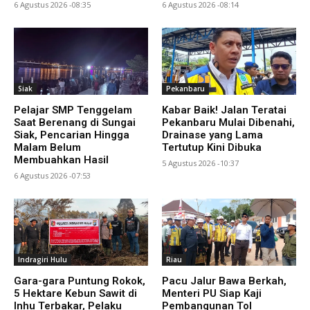
6 Agustus 2026 -08:35
6 Agustus 2026 -08:14
Siak
Pekanbaru
Pelajar SMP Tenggelam
Kabar Baik! Jalan Teratai
Saat Berenang di Sungai
Pekanbaru Mulai Dibenahi,
Siak, Pencarian Hingga
Drainase yang Lama
Malam Belum
Tertutup Kini Dibuka
Membuahkan Hasil
5 Agustus 2026 -10:37
6 Agustus 2026 -07:53
Indragiri Hulu
Riau
Gara-gara Puntung Rokok,
Pacu Jalur Bawa Berkah,
5 Hektare Kebun Sawit di
Menteri PU Siap Kaji
Inhu Terbakar, Pelaku
Pembangunan Tol