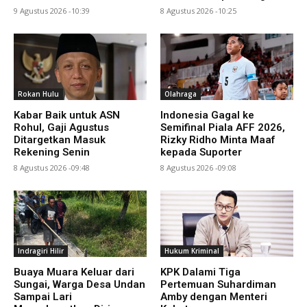
9 Agustus 2026 -10:39
8 Agustus 2026 -10:25
Rokan Hulu
Olahraga
Kabar Baik untuk ASN
Indonesia Gagal ke
Rohul, Gaji Agustus
Semifinal Piala AFF 2026,
Ditargetkan Masuk
Rizky Ridho Minta Maaf
Rekening Senin
kepada Suporter
8 Agustus 2026 -09:48
8 Agustus 2026 -09:08
Indragiri Hilir
Hukum Kriminal
Buaya Muara Keluar dari
KPK Dalami Tiga
Sungai, Warga Desa Undan
Pertemuan Suhardiman
Sampai Lari
Amby dengan Menteri