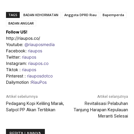
TAGS
BADAN KEHORMATAN
Anggota DPRD Riau
Bapemperda
BADAN ANGGAR
Follow US!
http://riaupos.co/
Youtube:
@riauposmedia
Facebook:
riaupos
Twitter:
riaupos
Instagram:
riaupos.co
Tiktok :
riaupos
Pinterest :
riauposdotco
Dailymotion :
RiauPos
Artikel sebelumnya
Artikel selanjutnya
Pedagang Kopi Keliling Marak,
Revitalisasi Pelabuhan
Satpol PP Akan Tertibkan
Tanjung Harapan Kepulauan
Meranti Selesai
BERITA LAINNYA