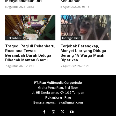
Menyelamatkan Diri
Kehutanan
8 Agustus 2026 -08:53
8 Agustus 2026 -08:13
Pekanbaru
Indragiri Hilir
Tragedi Pagi di Pekanbaru,
Terjebak Perangkap,
Rosdiana Tewas
Monyet Liar yang Diduga
Bersimbah Darah Diduga
Serang 18 Warga Masih
Dibacok Mantan Suami
Diperiksa
7 Agustus 2026 -17:11
7 Agustus 2026 -11:20
PT. Riau Multimedia Corporindo
Graha Pena Riau, 3rd floor
Jl. HR Soebrantas KM 10.5 Tampan
Pekanbaru - Riau
E-mail:riaupos.maya@gmail.com