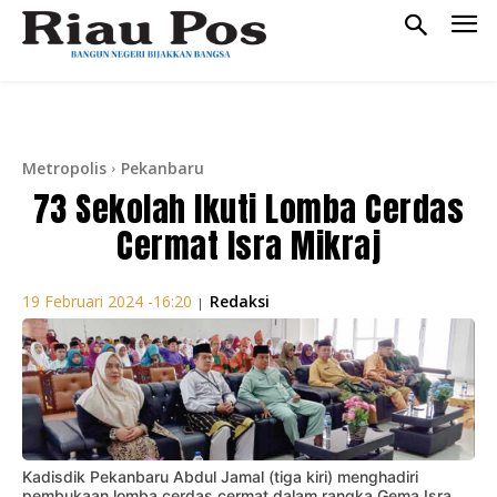
Metropolis
Pekanbaru
73 Sekolah Ikuti Lomba Cerdas
Cermat Isra Mikraj
Redaksi
19 Februari 2024 -16:20
|
Kadisdik Pekanbaru Abdul Jamal (tiga kiri) menghadiri
pembukaan lomba cerdas cermat dalam rangka Gema Isra