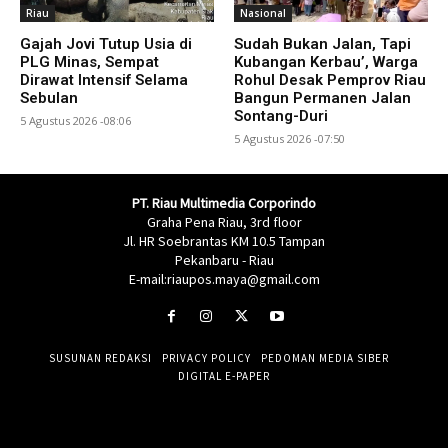
Riau
Nasional
Gajah Jovi Tutup Usia di
Sudah Bukan Jalan, Tapi
PLG Minas, Sempat
Kubangan Kerbau’, Warga
Dirawat Intensif Selama
Rohul Desak Pemprov Riau
Sebulan
Bangun Permanen Jalan
Sontang-Duri
5 Agustus 2026 -08:06
5 Agustus 2026 -07:50
PT. Riau Multimedia Corporindo
Graha Pena Riau, 3rd floor
Jl. HR Soebrantas KM 10.5 Tampan
Pekanbaru - Riau
E-mail:riaupos.maya@gmail.com
SUSUNAN REDAKSI
PRIVACY POLICY
PEDOMAN MEDIA SIBER
DIGITAL E-PAPER