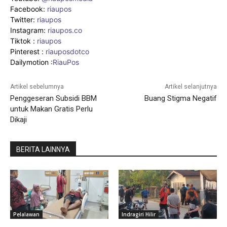
Facebook:
riaupos
Twitter:
riaupos
Instagram:
riaupos.co
Tiktok :
riaupos
Pinterest :
riauposdotco
Dailymotion :
RiauPos
Artikel sebelumnya
Artikel selanjutnya
Penggeseran Subsidi BBM
Buang Stigma Negatif
untuk Makan Gratis Perlu
Dikaji
BERITA LAINNYA
Pelalawan
Indragiri Hilir