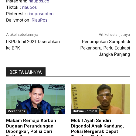
Instagram:
riaupos.co
Tiktok :
riaupos
Pinterest :
riauposdotco
Dailymotion :
RiauPos
Artikel sebelumnya
Artikel selanjutnya
LKPD Inhil 2021 Diserahkan
Penumpukan Sampah di
ke BPK
Pekanbaru, Perlu Edukasi
Jangka Panjang
BERITA LAINNYA
Pekanbaru
Hukum Kriminal
Makam Remaja Korban
Mobil Ayah Sendiri
Dugaan Perundungan
Digondol Anak Kandung,
Dibongkar, Polisi Cari
Polisi Bergerak Cepat