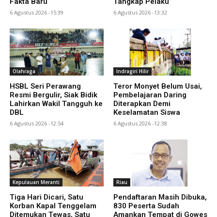
Fakta Baru
Tangkap Pelaku
6 Agustus 2026 -15:39
6 Agustus 2026 -13:32
Olahraga
Indragiri Hilir
HSBL Seri Perawang
Teror Monyet Belum Usai,
Resmi Bergulir, Siak Bidik
Pembelajaran Daring
Lahirkan Wakil Tangguh ke
Diterapkan Demi
DBL
Keselamatan Siswa
6 Agustus 2026 -12:54
6 Agustus 2026 -12:38
Kepulauan Meranti
Riau
Tiga Hari Dicari, Satu
Pendaftaran Masih Dibuka,
Korban Kapal Tenggelam
830 Peserta Sudah
Ditemukan Tewas, Satu
Amankan Tempat di Gowes