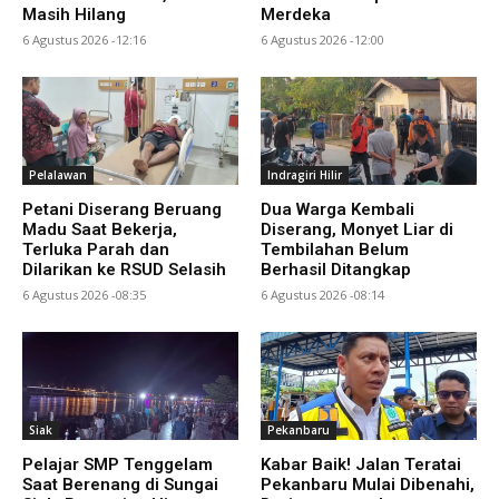
Masih Hilang
Merdeka
6 Agustus 2026 -12:16
6 Agustus 2026 -12:00
Pelalawan
Indragiri Hilir
Petani Diserang Beruang
Dua Warga Kembali
Madu Saat Bekerja,
Diserang, Monyet Liar di
Terluka Parah dan
Tembilahan Belum
Dilarikan ke RSUD Selasih
Berhasil Ditangkap
6 Agustus 2026 -08:35
6 Agustus 2026 -08:14
Siak
Pekanbaru
Pelajar SMP Tenggelam
Kabar Baik! Jalan Teratai
Saat Berenang di Sungai
Pekanbaru Mulai Dibenahi,