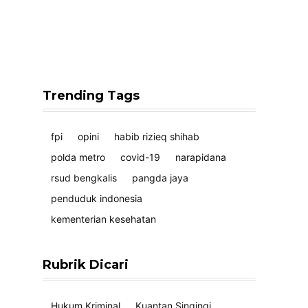
Trending Tags
fpi
opini
habib rizieq shihab
polda metro
covid-19
narapidana
rsud bengkalis
pangda jaya
penduduk indonesia
kementerian kesehatan
Rubrik Dicari
Hukum Kriminal
Kuantan Singingi