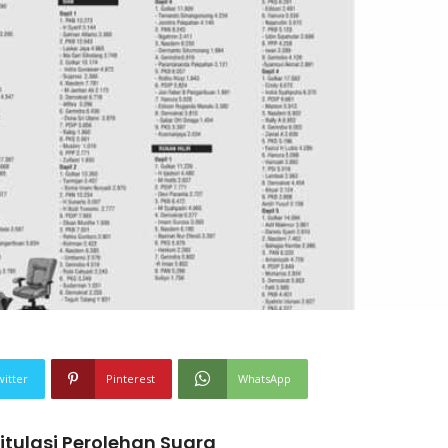
witter
Pinterest
WhatsApp
tulasi Perolehan Suara