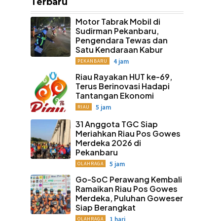
Terbaru
Motor Tabrak Mobil di
Sudirman Pekanbaru,
Pengendara Tewas dan
Satu Kendaraan Kabur
4 jam
PEKANBARU
Riau Rayakan HUT ke-69,
Terus Berinovasi Hadapi
Tantangan Ekonomi
5 jam
RIAU
31 Anggota TGC Siap
Meriahkan Riau Pos Gowes
Merdeka 2026 di
Pekanbaru
5 jam
OLAHRAGA
Go-SoC Perawang Kembali
Ramaikan Riau Pos Gowes
Merdeka, Puluhan Goweser
Siap Berangkat
1 hari
OLAHRAGA