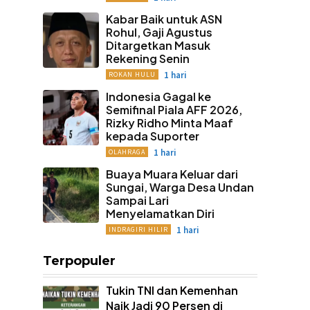
Kabar Baik untuk ASN
Rohul, Gaji Agustus
Ditargetkan Masuk
Rekening Senin
1 hari
ROKAN HULU
Indonesia Gagal ke
Semifinal Piala AFF 2026,
Rizky Ridho Minta Maaf
kepada Suporter
1 hari
OLAHRAGA
Buaya Muara Keluar dari
Sungai, Warga Desa Undan
Sampai Lari
Menyelamatkan Diri
1 hari
INDRAGIRI HILIR
Terpopuler
Tukin TNI dan Kemenhan
Naik Jadi 90 Persen di