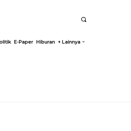
olitik
E-Paper
Hiburan
+ Lainnya