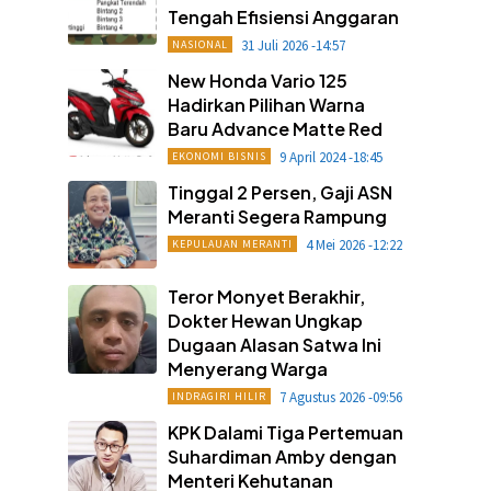
Tengah Efisiensi Anggaran
31 Juli 2026 -14:57
NASIONAL
New Honda Vario 125
Hadirkan Pilihan Warna
Baru Advance Matte Red
9 April 2024 -18:45
EKONOMI BISNIS
Tinggal 2 Persen, Gaji ASN
Meranti Segera Rampung
4 Mei 2026 -12:22
KEPULAUAN MERANTI
Teror Monyet Berakhir,
Dokter Hewan Ungkap
Dugaan Alasan Satwa Ini
Menyerang Warga
7 Agustus 2026 -09:56
INDRAGIRI HILIR
KPK Dalami Tiga Pertemuan
Suhardiman Amby dengan
Menteri Kehutanan