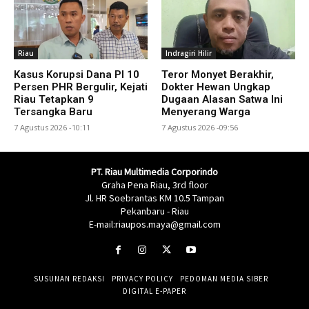
Riau
Indragiri Hilir
Kasus Korupsi Dana PI 10
Teror Monyet Berakhir,
Persen PHR Bergulir, Kejati
Dokter Hewan Ungkap
Riau Tetapkan 9
Dugaan Alasan Satwa Ini
Tersangka Baru
Menyerang Warga
7 Agustus 2026 -10:11
7 Agustus 2026 -09:56
PT. Riau Multimedia Corporindo
Graha Pena Riau, 3rd floor
Jl. HR Soebrantas KM 10.5 Tampan
Pekanbaru - Riau
E-mail:riaupos.maya@gmail.com
SUSUNAN REDAKSI
PRIVACY POLICY
PEDOMAN MEDIA SIBER
DIGITAL E-PAPER