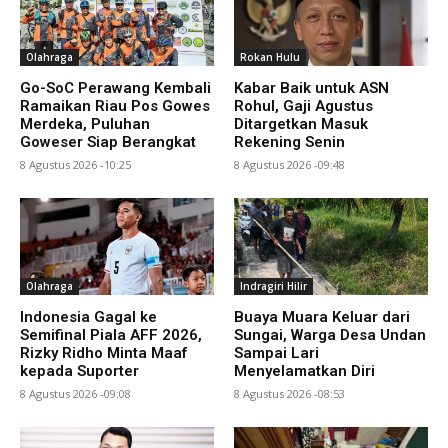
Olahraga
Rokan Hulu
Go-SoC Perawang Kembali
Kabar Baik untuk ASN
Ramaikan Riau Pos Gowes
Rohul, Gaji Agustus
Merdeka, Puluhan
Ditargetkan Masuk
Goweser Siap Berangkat
Rekening Senin
8 Agustus 2026 -10:25
8 Agustus 2026 -09:48
Olahraga
Indragiri Hilir
Indonesia Gagal ke
Buaya Muara Keluar dari
Semifinal Piala AFF 2026,
Sungai, Warga Desa Undan
Rizky Ridho Minta Maaf
Sampai Lari
kepada Suporter
Menyelamatkan Diri
8 Agustus 2026 -09:08
8 Agustus 2026 -08:53