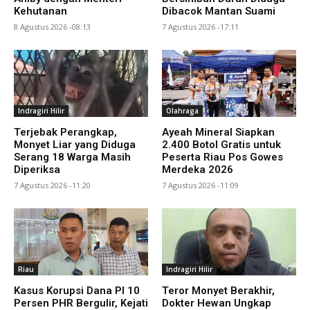
Kehutanan
Dibacok Mantan Suami
8 Agustus 2026 -08:13
7 Agustus 2026 -17:11
Indragiri Hilir
Olahraga
Terjebak Perangkap,
Ayeah Mineral Siapkan
Monyet Liar yang Diduga
2.400 Botol Gratis untuk
Serang 18 Warga Masih
Peserta Riau Pos Gowes
Diperiksa
Merdeka 2026
7 Agustus 2026 -11:20
7 Agustus 2026 -11:09
Riau
Indragiri Hilir
Kasus Korupsi Dana PI 10
Teror Monyet Berakhir,
Persen PHR Bergulir, Kejati
Dokter Hewan Ungkap