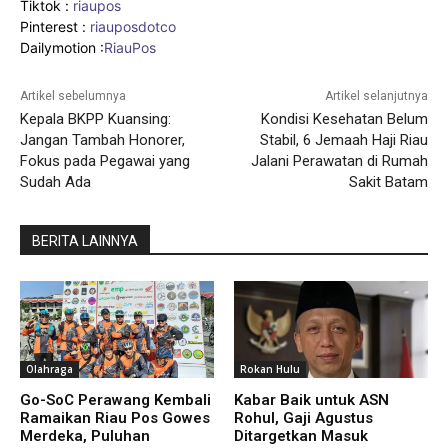
Tiktok :
riaupos
Pinterest :
riauposdotco
Dailymotion :
RiauPos
Artikel sebelumnya
Artikel selanjutnya
Kepala BKPP Kuansing:
Kondisi Kesehatan Belum
Jangan Tambah Honorer,
Stabil, 6 Jemaah Haji Riau
Fokus pada Pegawai yang
Jalani Perawatan di Rumah
Sudah Ada
Sakit Batam
BERITA LAINNYA
Olahraga
Rokan Hulu
Go-SoC Perawang Kembali
Kabar Baik untuk ASN
Ramaikan Riau Pos Gowes
Rohul, Gaji Agustus
Merdeka, Puluhan
Ditargetkan Masuk