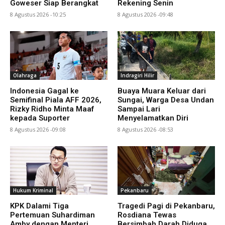
Goweser Siap Berangkat
Rekening Senin
8 Agustus 2026 -10:25
8 Agustus 2026 -09:48
Olahraga
Indragiri Hilir
Indonesia Gagal ke
Buaya Muara Keluar dari
Semifinal Piala AFF 2026,
Sungai, Warga Desa Undan
Rizky Ridho Minta Maaf
Sampai Lari
kepada Suporter
Menyelamatkan Diri
8 Agustus 2026 -09:08
8 Agustus 2026 -08:53
Hukum Kriminal
Pekanbaru
KPK Dalami Tiga
Tragedi Pagi di Pekanbaru,
Pertemuan Suhardiman
Rosdiana Tewas
Amby dengan Menteri
Bersimbah Darah Diduga