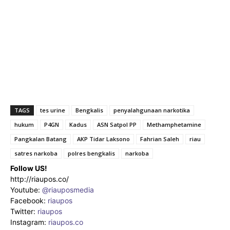
TAGS
tes urine
Bengkalis
penyalahgunaan narkotika
hukum
P4GN
Kadus
ASN Satpol PP
Methamphetamine
Pangkalan Batang
AKP Tidar Laksono
Fahrian Saleh
riau
satres narkoba
polres bengkalis
narkoba
Follow US!
http://riaupos.co/
Youtube:
@riauposmedia
Facebook:
riaupos
Twitter:
riaupos
Instagram:
riaupos.co