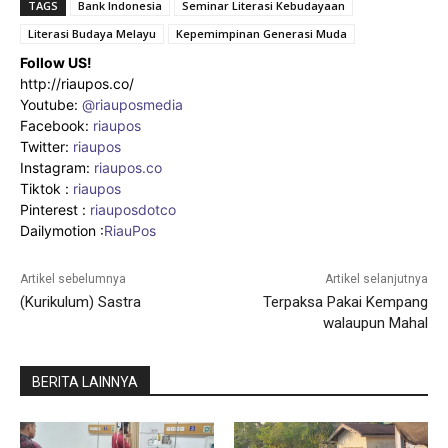
TAGS
Bank Indonesia
Seminar Literasi Kebudayaan
Literasi Budaya Melayu
Kepemimpinan Generasi Muda
Follow US!
http://riaupos.co/
Youtube:
@riauposmedia
Facebook:
riaupos
Twitter:
riaupos
Instagram:
riaupos.co
Tiktok :
riaupos
Pinterest :
riauposdotco
Dailymotion :
RiauPos
Artikel sebelumnya
Artikel selanjutnya
(Kurikulum) Sastra
Terpaksa Pakai Kempang
walaupun Mahal
BERITA LAINNYA