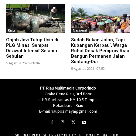
Riau
Nasional
Gajah Jovi Tutup Usia di
Sudah Bukan Jalan, Tapi
PLG Minas, Sempat
Kubangan Kerbau’, Warga
Dirawat Intensif Selama
Rohul Desak Pemprov Riau
Sebulan
Bangun Permanen Jalan
Sontang-Duri
5 Agustus 2026 -08:06
5 Agustus 2026 -07:50
PT. Riau Multimedia Corporindo
Graha Pena Riau, 3rd floor
Jl. HR Soebrantas KM 10.5 Tampan
Pekanbaru - Riau
E-mail:riaupos.maya@gmail.com
SUSUNAN REDAKSI
PRIVACY POLICY
PEDOMAN MEDIA SIBER