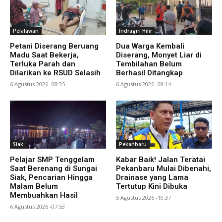
Pelalawan
Indragiri Hilir
Petani Diserang Beruang
Dua Warga Kembali
Madu Saat Bekerja,
Diserang, Monyet Liar di
Terluka Parah dan
Tembilahan Belum
Dilarikan ke RSUD Selasih
Berhasil Ditangkap
6 Agustus 2026 -08:35
6 Agustus 2026 -08:14
Siak
Pekanbaru
Pelajar SMP Tenggelam
Kabar Baik! Jalan Teratai
Saat Berenang di Sungai
Pekanbaru Mulai Dibenahi,
Siak, Pencarian Hingga
Drainase yang Lama
Malam Belum
Tertutup Kini Dibuka
Membuahkan Hasil
5 Agustus 2026 -10:37
6 Agustus 2026 -07:53