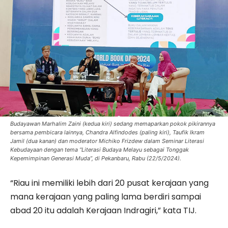
Budayawan Marhalim Zaini (kedua kiri) sedang memaparkan pokok pikirannya
bersama pembicara lainnya, Chandra Alfindodes (paling kiri), Taufik Ikram
Jamil (dua kanan) dan moderator Michiko Frizdew dalam Seminar Literasi
Kebudayaan dengan tema “Literasi Budaya Melayu sebagai Tonggak
Kepemimpinan Generasi Muda”, di Pekanbaru, Rabu (22/5/2024).
“Riau ini memiliki lebih dari 20 pusat kerajaan yang
mana kerajaan yang paling lama berdiri sampai
abad 20 itu adalah Kerajaan Indragiri,” kata TIJ.