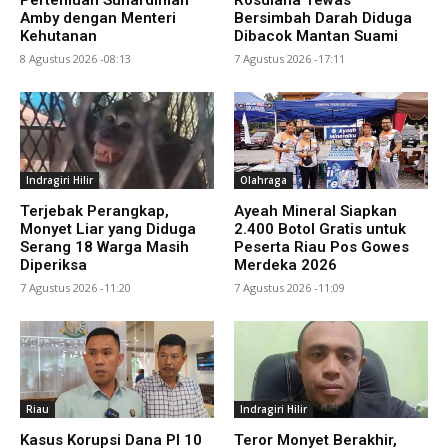
Pertemuan Suhardiman
Rosdiana Tewas
Amby dengan Menteri
Bersimbah Darah Diduga
Kehutanan
Dibacok Mantan Suami
8 Agustus 2026 -08:13
7 Agustus 2026 -17:11
Indragiri Hilir
Olahraga
Terjebak Perangkap,
Ayeah Mineral Siapkan
Monyet Liar yang Diduga
2.400 Botol Gratis untuk
Serang 18 Warga Masih
Peserta Riau Pos Gowes
Diperiksa
Merdeka 2026
7 Agustus 2026 -11:20
7 Agustus 2026 -11:09
Riau
Indragiri Hilir
Kasus Korupsi Dana PI 10
Teror Monyet Berakhir,