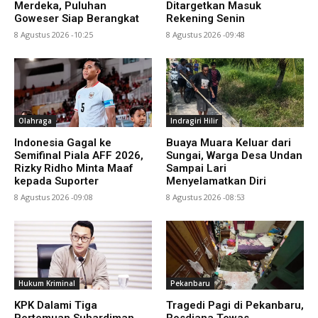
Merdeka, Puluhan
Ditargetkan Masuk
Goweser Siap Berangkat
Rekening Senin
8 Agustus 2026 -10:25
8 Agustus 2026 -09:48
Olahraga
Indragiri Hilir
Indonesia Gagal ke
Buaya Muara Keluar dari
Semifinal Piala AFF 2026,
Sungai, Warga Desa Undan
Rizky Ridho Minta Maaf
Sampai Lari
kepada Suporter
Menyelamatkan Diri
8 Agustus 2026 -09:08
8 Agustus 2026 -08:53
Hukum Kriminal
Pekanbaru
KPK Dalami Tiga
Tragedi Pagi di Pekanbaru,