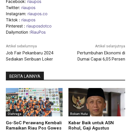
Facebook:
riaupos
Twitter:
riaupos
Instagram:
riaupos.co
Tiktok :
riaupos
Pinterest :
riauposdotco
Dailymotion :
RiauPos
Artikel sebelumnya
Artikel selanjutnya
Job Fair Pekanbaru 2024
Pertumbuhan Ekonomi di
Sediakan Seribuan Loker
Dumai Capai 6,05 Persen
BERITA LAINNYA
Olahraga
Rokan Hulu
Go-SoC Perawang Kembali
Kabar Baik untuk ASN
Ramaikan Riau Pos Gowes
Rohul, Gaji Agustus