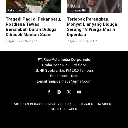
Pekanbaru
Indragiri Hilir
Tragedi Pagi di Pekanbaru,
Terjebak Perangkap,
Rosdiana Tewas
Monyet Liar yang Diduga
Bersimbah Darah Diduga
Serang 18 Warga Masih
Dibacok Mantan Suami
Diperiksa
7 Agustus 2026 -17:11
7 Agustus 2026 -11:20
PT. Riau Multimedia Corporindo
Graha Pena Riau, 3rd floor
Jl. HR Soebrantas KM 10.5 Tampan
Pekanbaru - Riau
E-mail:riaupos.maya@gmail.com
SUSUNAN REDAKSI
PRIVACY POLICY
PEDOMAN MEDIA SIBER
DIGITAL E-PAPER