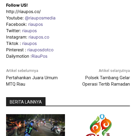
Follow US!
http://riaupos.co/
Youtube:
@riauposmedia
Facebook:
riaupos
Twitter:
riaupos
Instagram:
riaupos.co
Tiktok :
riaupos
Pinterest :
riauposdotco
Dailymotion :
RiauPos
Artikel sebelumnya
Artikel selanjutnya
Pertahankan Juara Umum
Polsek Tambang Gelar
MTQ Riau
Operasi Tertib Ramadan
BERITA LAINNYA