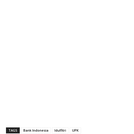
TAGS
Bank Indonesia
Idulfitri
UPK