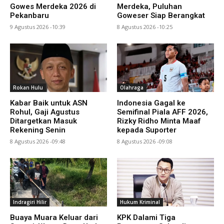
Gowes Merdeka 2026 di
Merdeka, Puluhan
Pekanbaru
Goweser Siap Berangkat
9 Agustus 2026 -10:39
8 Agustus 2026 -10:25
Rokan Hulu
Olahraga
Kabar Baik untuk ASN
Indonesia Gagal ke
Rohul, Gaji Agustus
Semifinal Piala AFF 2026,
Ditargetkan Masuk
Rizky Ridho Minta Maaf
Rekening Senin
kepada Suporter
8 Agustus 2026 -09:48
8 Agustus 2026 -09:08
Indragiri Hilir
Hukum Kriminal
Buaya Muara Keluar dari
KPK Dalami Tiga