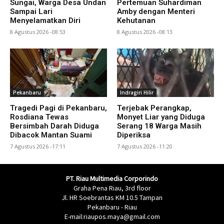
Sungai, Warga Desa Undan
Pertemuan Suhardiman
Sampai Lari
Amby dengan Menteri
Menyelamatkan Diri
Kehutanan
8 Agustus 2026 -08:53
8 Agustus 2026 -08:13
Pekanbaru
Indragiri Hilir
Tragedi Pagi di Pekanbaru,
Terjebak Perangkap,
Rosdiana Tewas
Monyet Liar yang Diduga
Bersimbah Darah Diduga
Serang 18 Warga Masih
Dibacok Mantan Suami
Diperiksa
7 Agustus 2026 -17:11
7 Agustus 2026 -11:20
PT. Riau Multimedia Corporindo
Graha Pena Riau, 3rd floor
Jl. HR Soebrantas KM 10.5 Tampan
Pekanbaru - Riau
E-mail:riaupos.maya@gmail.com