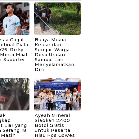
sia Gagal
Buaya Muara
ifinal Piala
Keluar dari
26, Rizky
Sungai, Warga
 Minta Maaf
Desa Undan
a Suporter
Sampai Lari
Menyelamatkan
Diri
bak
Ayeah Mineral
gkap,
Siapkan 2.400
t Liar yang
Botol Gratis
 Serang 18
untuk Peserta
 Masih
Riau Pos Gowes