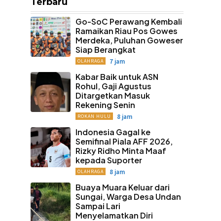
Terbaru
Go-SoC Perawang Kembali
Ramaikan Riau Pos Gowes
Merdeka, Puluhan Goweser
Siap Berangkat
7 jam
OLAHRAGA
Kabar Baik untuk ASN
Rohul, Gaji Agustus
Ditargetkan Masuk
Rekening Senin
8 jam
ROKAN HULU
Indonesia Gagal ke
Semifinal Piala AFF 2026,
Rizky Ridho Minta Maaf
kepada Suporter
8 jam
OLAHRAGA
Buaya Muara Keluar dari
Sungai, Warga Desa Undan
Sampai Lari
Menyelamatkan Diri