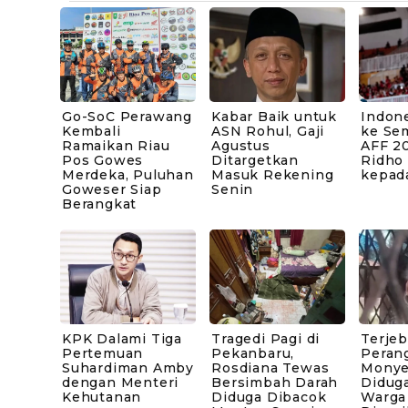
Go-SoC Perawang
Kabar Baik untuk
Indone
Kembali
ASN Rohul, Gaji
ke Sem
Ramaikan Riau
Agustus
AFF 20
Pos Gowes
Ditargetkan
Ridho
Merdeka, Puluhan
Masuk Rekening
kepad
Goweser Siap
Senin
Berangkat
KPK Dalami Tiga
Tragedi Pagi di
Terje
Pertemuan
Pekanbaru,
Peran
Suhardiman Amby
Rosdiana Tewas
Monye
dengan Menteri
Bersimbah Darah
Diduga
Kehutanan
Diduga Dibacok
Warga