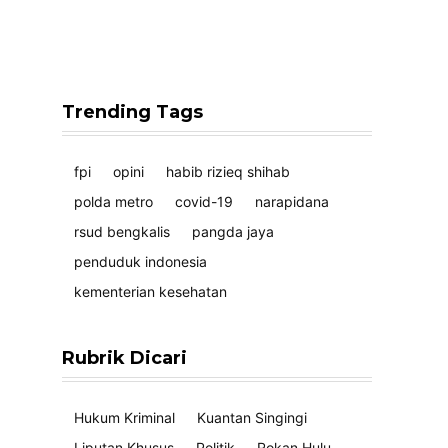
Trending Tags
fpi
opini
habib rizieq shihab
polda metro
covid-19
narapidana
rsud bengkalis
pangda jaya
penduduk indonesia
kementerian kesehatan
Rubrik Dicari
Hukum Kriminal
Kuantan Singingi
Liputan Khusus
Politik
Rokan Hulu