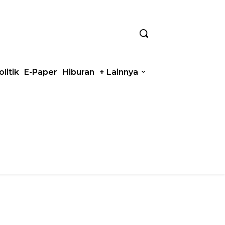
olitik
E-Paper
Hiburan
+ Lainnya