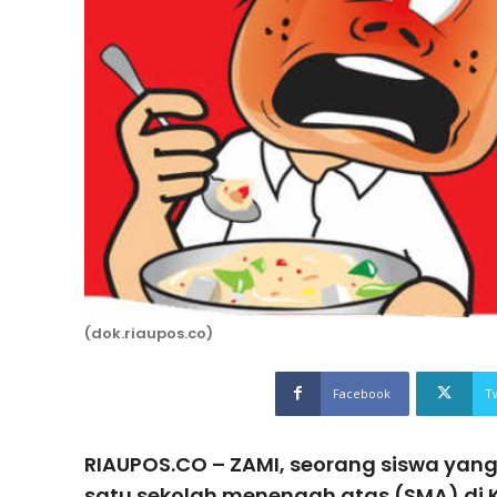
(dok.riaupos.co)
Facebook
T
RIAUPOS.CO – ZAMI, seorang siswa yang 
satu sekolah menengah atas (SMA) di K