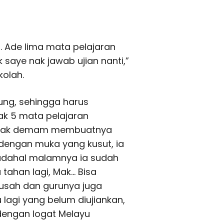
ni. Ade lima mata pelajaran
k saye nak jawab ujian nanti,”
olah.
sung, sehingga harus
ak 5 mata pelajaran
h agak demam membuatnya
 dengan muka yang kusut, ia
Padahal malamnya ia sudah
tahan lagi, Mak… Bisa
susah dan gurunya juga
lagi yang belum diujiankan,
dengan logat Melayu