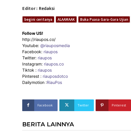
Editor :
Redaksi
begini ceritanya
ALAAMAAK
Buka Puasa Gara-Gara Ujian
Follow US!
http://riaupos.co/
Youtube:
@riauposmedia
Facebook:
riaupos
Twitter:
riaupos
Instagram:
riaupos.co
Tiktok :
riaupos
Pinterest :
riauposdotco
Dailymotion :
RiauPos
Facebook
Twitter
Pinterest
BERITA LAINNYA