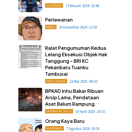
7 Februari 2024 -22:40
OLAHRAGA
Perlawanan
29 Desember 2024 -11:50
PERCA
Ralat Pengumuman Kedua
Lelang Eksekusi Objek Hak
Tanggung – BRI KC
Pekanbaru Tuanku
Tambusai
22 Mei 2025 -08:32
INFO LELANG
BPKAD Inhu Bakar Ribuan
Arsip Lama, Pendataan
Aset Belum Rampung
19 April 2025 -16:15
INDRAGIRI HULU
Orang Kaya Baru
7 Agustus 2024 -10:35
ALAMAAAK!