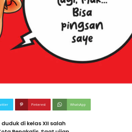
witter
Pinterest
WhatsApp
duduk di kelas XII salah
ota Bengkalis. Saat ujian