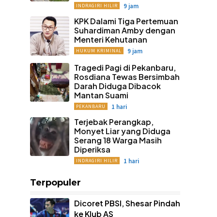
9 jam
INDRAGIRI HILIR
KPK Dalami Tiga Pertemuan
Suhardiman Amby dengan
Menteri Kehutanan
9 jam
HUKUM KRIMINAL
Tragedi Pagi di Pekanbaru,
Rosdiana Tewas Bersimbah
Darah Diduga Dibacok
Mantan Suami
1 hari
PEKANBARU
Terjebak Perangkap,
Monyet Liar yang Diduga
Serang 18 Warga Masih
Diperiksa
1 hari
INDRAGIRI HILIR
Terpopuler
Dicoret PBSI, Shesar Pindah
ke Klub AS