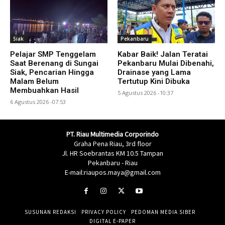
Siak
Pekanbaru
Pelajar SMP Tenggelam
Kabar Baik! Jalan Teratai
Saat Berenang di Sungai
Pekanbaru Mulai Dibenahi,
Siak, Pencarian Hingga
Drainase yang Lama
Malam Belum
Tertutup Kini Dibuka
Membuahkan Hasil
5 Agustus 2026 -10:37
6 Agustus 2026 -07:53
PT. Riau Multimedia Corporindo
Graha Pena Riau, 3rd floor
Jl. HR Soebrantas KM 10.5 Tampan
Pekanbaru - Riau
E-mail:riaupos.maya@gmail.com
SUSUNAN REDAKSI
PRIVACY POLICY
PEDOMAN MEDIA SIBER
DIGITAL E-PAPER