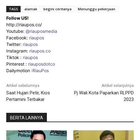
TAGS
alamak
begini ceritanya
Menunggu pekerjaan
Follow US!
http://riaupos.co/
Youtube:
@riauposmedia
Facebook:
riaupos
Twitter:
riaupos
Instagram:
riaupos.co
Tiktok :
riaupos
Pinterest :
riauposdotco
Dailymotion :
RiauPos
Artikel sebelumnya
Artikel selanjutnya
Saat Hujan Petir, Kios
Pj Wali Kota Paparkan RLPPD
Pertamini Terbakar
2023
BERITA LAINNYA