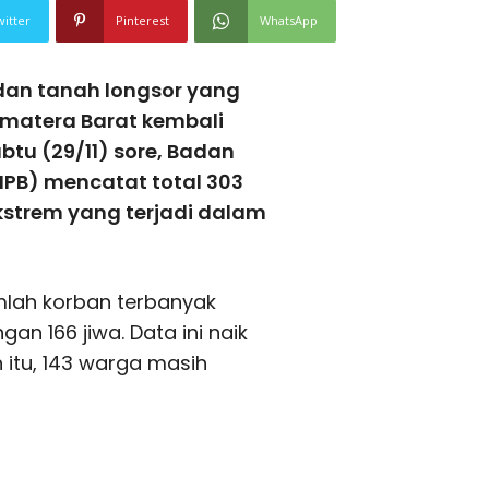
witter
Pinterest
WhatsApp
dan tanah longsor yang
matera Barat kembali
tu (29/11) sore, Badan
PB) mencatat total 303
kstrem yang terjadi dalam
mlah korban terbanyak
an 166 jiwa. Data ini naik
n itu, 143 warga masih