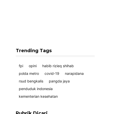
Trending Tags
fpi
opini
habib rizieq shihab
polda metro
covid-19
narapidana
rsud bengkalis
pangda jaya
penduduk indonesia
kementerian kesehatan
Rubrik Dicari