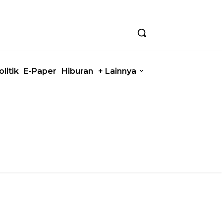
olitik
E-Paper
Hiburan
+ Lainnya