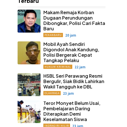
Terbaru
Makam Remaja Korban
Dugaan Perundungan
Dibongkar, Polisi Cari Fakta
Baru
20 jam
PEKANBARU
Mobil Ayah Sendiri
Digondol Anak Kandung,
Polisi Bergerak Cepat
Tangkap Pelaku
22 jam
HUKUM KRIMINAL
HSBL Seri Perawang Resmi
Bergulir, Siak Bidik Lahirkan
Wakil Tangguh ke DBL
23 jam
OLAHRAGA
Teror Monyet Belum Usai,
Pembelajaran Daring
Diterapkan Demi
Keselamatan Siswa
23 jam
INDRAGIRI HILIR