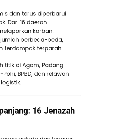
is dan terus diperbarui
. Dari 16 daerah
 melaporkan korban.
 jumlah berbeda-beda,
 terdampak terparah.
 titik di Agam, Padang
Polri, BPBD, dan relawan
ogistik.
panjang: 16 Jenazah
ncana galodo dan longsor