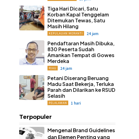
Tiga Hari Dicari, Satu
Korban Kapal Tenggelam
Ditemukan Tewas, Satu
Masih Hilang
24 jam
KEPULAUAN MERANTI
Pendaftaran Masih Dibuka,
830 Peserta Sudah
Amankan Tempat di Gowes
Merdeka
24 jam
RIAU
Petani Diserang Beruang
Madu Saat Bekerja, Terluka
Parah dan Dilarikan ke RSUD
Selasih
1 hari
PELALAWAN
Terpopuler
Mengenal Brand Guidelines
dan Elemen Penting yang