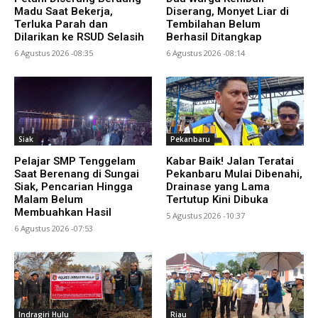
Madu Saat Bekerja,
Diserang, Monyet Liar di
Terluka Parah dan
Tembilahan Belum
Dilarikan ke RSUD Selasih
Berhasil Ditangkap
6 Agustus 2026 -08:35
6 Agustus 2026 -08:14
Siak
Pekanbaru
Pelajar SMP Tenggelam
Kabar Baik! Jalan Teratai
Saat Berenang di Sungai
Pekanbaru Mulai Dibenahi,
Siak, Pencarian Hingga
Drainase yang Lama
Malam Belum
Tertutup Kini Dibuka
Membuahkan Hasil
5 Agustus 2026 -10:37
6 Agustus 2026 -07:53
Indragiri Hulu
Riau