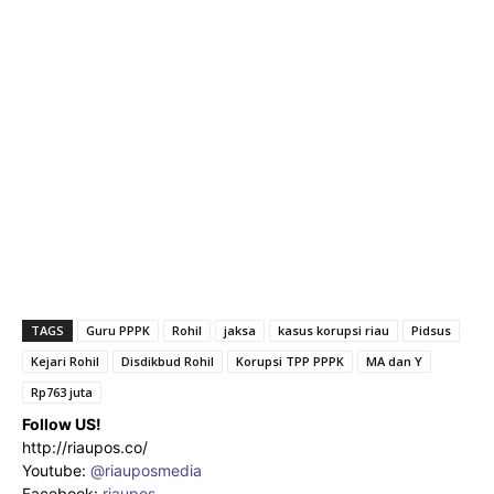
TAGS
Guru PPPK
Rohil
jaksa
kasus korupsi riau
Pidsus
Kejari Rohil
Disdikbud Rohil
Korupsi TPP PPPK
MA dan Y
Rp763 juta
Follow US!
http://riaupos.co/
Youtube:
@riauposmedia
Facebook:
riaupos