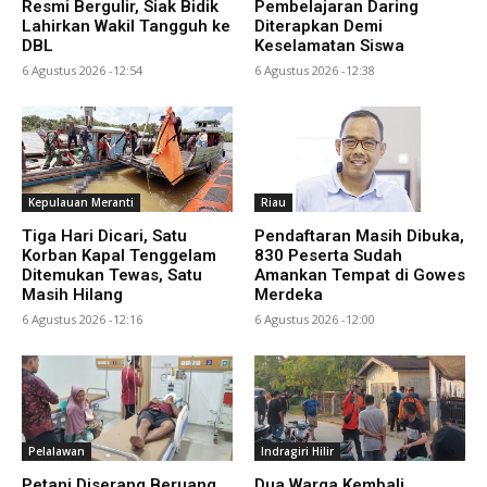
Resmi Bergulir, Siak Bidik
Pembelajaran Daring
Lahirkan Wakil Tangguh ke
Diterapkan Demi
DBL
Keselamatan Siswa
6 Agustus 2026 -12:54
6 Agustus 2026 -12:38
Kepulauan Meranti
Riau
Tiga Hari Dicari, Satu
Pendaftaran Masih Dibuka,
Korban Kapal Tenggelam
830 Peserta Sudah
Ditemukan Tewas, Satu
Amankan Tempat di Gowes
Masih Hilang
Merdeka
6 Agustus 2026 -12:16
6 Agustus 2026 -12:00
Pelalawan
Indragiri Hilir
Petani Diserang Beruang
Dua Warga Kembali