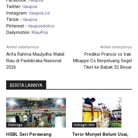
Twitter:
riaupos
Instagram:
riaupos.co
Tiktok :
riaupos
Pinterest :
riauposdotco
Dailymotion :
RiauPos
Artikel sebelumnya
Artikel selanjutnya
Arifa Rahma Maulydha Wakili
Prediksi Prancis vs Irak:
Riau di Paskibraka Nasional
Mbappe Cs Berpeluang Segel
2026
Tiket ke Babak 32 Besar
BERITA LAINNYA
Olahraga
Indragiri Hilir
HSBL Seri Perawang
Teror Monyet Belum Usai,