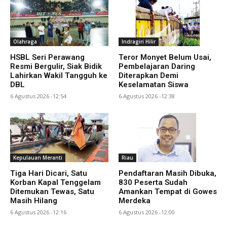
Olahraga
Indragiri Hilir
HSBL Seri Perawang
Teror Monyet Belum Usai,
Resmi Bergulir, Siak Bidik
Pembelajaran Daring
Lahirkan Wakil Tangguh ke
Diterapkan Demi
DBL
Keselamatan Siswa
6 Agustus 2026 -12:54
6 Agustus 2026 -12:38
Kepulauan Meranti
Riau
Tiga Hari Dicari, Satu
Pendaftaran Masih Dibuka,
Korban Kapal Tenggelam
830 Peserta Sudah
Ditemukan Tewas, Satu
Amankan Tempat di Gowes
Masih Hilang
Merdeka
6 Agustus 2026 -12:16
6 Agustus 2026 -12:00