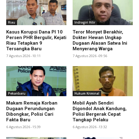
Riau
Indragiri Hilir
Kasus Korupsi Dana PI 10
Teror Monyet Berakhir,
Persen PHR Bergulir, Kejati
Dokter Hewan Ungkap
Riau Tetapkan 9
Dugaan Alasan Satwa Ini
Tersangka Baru
Menyerang Warga
7 Agustus 2026 -10:11
7 Agustus 2026 -09:56
Pekanbaru
Hukum Kriminal
Makam Remaja Korban
Mobil Ayah Sendiri
Dugaan Perundungan
Digondol Anak Kandung,
Dibongkar, Polisi Cari
Polisi Bergerak Cepat
Fakta Baru
Tangkap Pelaku
6 Agustus 2026 -15:39
6 Agustus 2026 -13:32