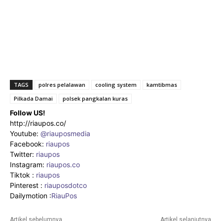
TAGS
polres pelalawan
cooling system
kamtibmas
Pilkada Damai
polsek pangkalan kuras
Follow US!
http://riaupos.co/
Youtube:
@riauposmedia
Facebook:
riaupos
Twitter:
riaupos
Instagram:
riaupos.co
Tiktok :
riaupos
Pinterest :
riauposdotco
Dailymotion :
RiauPos
Artikel sebelumnya
Artikel selanjutnya