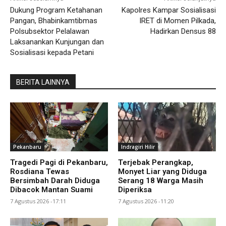
Dukung Program Ketahanan
Kapolres Kampar Sosialisasi
Pangan, Bhabinkamtibmas
IRET di Momen Pilkada,
Polsubsektor Pelalawan
Hadirkan Densus 88
Laksanankan Kunjungan dan
Sosialisasi kepada Petani
BERITA LAINNYA
Pekanbaru
Indragiri Hilir
Tragedi Pagi di Pekanbaru,
Terjebak Perangkap,
Rosdiana Tewas
Monyet Liar yang Diduga
Bersimbah Darah Diduga
Serang 18 Warga Masih
Dibacok Mantan Suami
Diperiksa
7 Agustus 2026 -17:11
7 Agustus 2026 -11:20