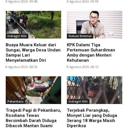
8 Agustus 2026 -09:48
8 Agustus 2026 -09:08
Indragiri Hilir
Hukum Kriminal
Buaya Muara Keluar dari
KPK Dalami Tiga
Sungai, Warga Desa Undan
Pertemuan Suhardiman
Sampai Lari
Amby dengan Menteri
Menyelamatkan Diri
Kehutanan
8 Agustus 2026 -08:53
8 Agustus 2026 -08:13
Pekanbaru
Indragiri Hilir
Tragedi Pagi di Pekanbaru,
Terjebak Perangkap,
Rosdiana Tewas
Monyet Liar yang Diduga
Bersimbah Darah Diduga
Serang 18 Warga Masih
Dibacok Mantan Suami
Diperiksa