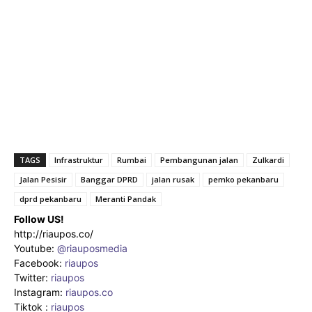
TAGS
Infrastruktur
Rumbai
Pembangunan jalan
Zulkardi
Jalan Pesisir
Banggar DPRD
jalan rusak
pemko pekanbaru
dprd pekanbaru
Meranti Pandak
Follow US!
http://riaupos.co/
Youtube:
@riauposmedia
Facebook:
riaupos
Twitter:
riaupos
Instagram:
riaupos.co
Tiktok :
riaupos