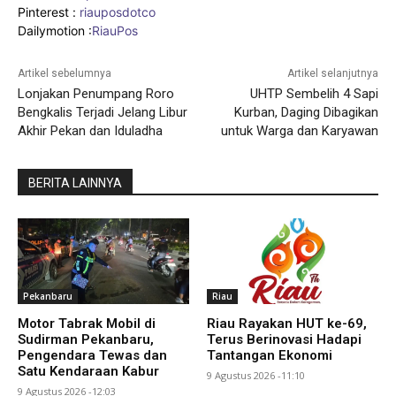
Pinterest :
riauposdotco
Dailymotion :
RiauPos
Artikel sebelumnya
Artikel selanjutnya
Lonjakan Penumpang Roro
UHTP Sembelih 4 Sapi
Bengkalis Terjadi Jelang Libur
Kurban, Daging Dibagikan
Akhir Pekan dan Iduladha
untuk Warga dan Karyawan
BERITA LAINNYA
Pekanbaru
Riau
Motor Tabrak Mobil di
Riau Rayakan HUT ke-69,
Sudirman Pekanbaru,
Terus Berinovasi Hadapi
Pengendara Tewas dan
Tantangan Ekonomi
Satu Kendaraan Kabur
9 Agustus 2026 -11:10
9 Agustus 2026 -12:03