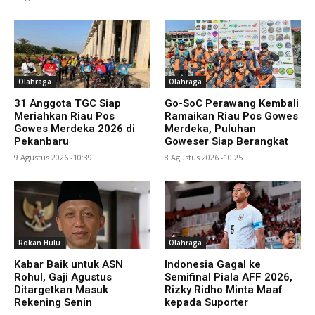
Olahraga
Olahraga
31 Anggota TGC Siap
Go-SoC Perawang Kembali
Meriahkan Riau Pos
Ramaikan Riau Pos Gowes
Gowes Merdeka 2026 di
Merdeka, Puluhan
Pekanbaru
Goweser Siap Berangkat
9 Agustus 2026 -10:39
8 Agustus 2026 -10:25
Rokan Hulu
Olahraga
Kabar Baik untuk ASN
Indonesia Gagal ke
Rohul, Gaji Agustus
Semifinal Piala AFF 2026,
Ditargetkan Masuk
Rizky Ridho Minta Maaf
Rekening Senin
kepada Suporter