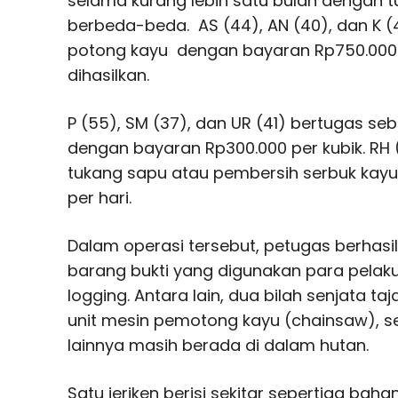
selama kurang lebih satu bulan dengan 
berbeda-beda. AS (44), AN (40), dan K 
potong kayu dengan bayaran Rp750.000 
dihasilkan.
P (55), SM (37), dan UR (41) bertugas seb
dengan bayaran Rp300.000 per kubik. RH
tukang sapu atau pembersih serbuk kay
per hari.
Dalam operasi tersebut, petugas berha
barang bukti yang digunakan para pelaku 
logging. Antara lain, dua bilah senjata ta
unit mesin pemotong kayu (chainsaw), s
lainnya masih berada di dalam hutan.
Satu jeriken berisi sekitar sepertiga baha