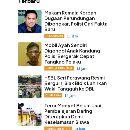
Terbaru
Makam Remaja Korban
Dugaan Perundungan
Dibongkar, Polisi Cari Fakta
Baru
11 jam
PEKANBARU
Mobil Ayah Sendiri
Digondol Anak Kandung,
Polisi Bergerak Cepat
Tangkap Pelaku
13 jam
HUKUM KRIMINAL
HSBL Seri Perawang Resmi
Bergulir, Siak Bidik Lahirkan
Wakil Tangguh ke DBL
14 jam
OLAHRAGA
Teror Monyet Belum Usai,
Pembelajaran Daring
Diterapkan Demi
Keselamatan Siswa
14 jam
INDRAGIRI HILIR