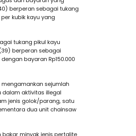
tugas dan bayaran yang
(40) berperan sebagai tukang
per kubik kayu yang
agai tukang pikul kayu
 (39) berperan sebagai
u dengan bayaran Rp150.000
sil mengamankan sejumlah
dalam aktivitas illegal
jam jenis golok/parang, satu
ementara dua unit chainsaw
n bakar minyak jenis pertalite