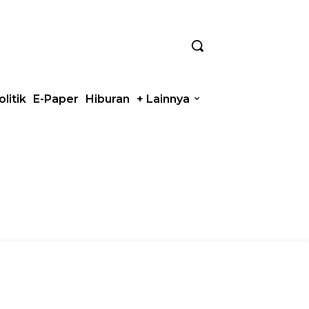
olitik
E-Paper
Hiburan
+ Lainnya