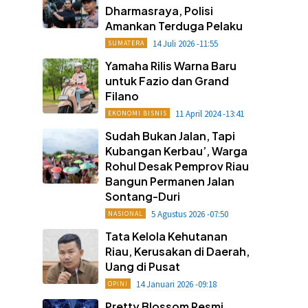
Dharmasraya, Polisi
Amankan Terduga Pelaku
14 Juli 2026 -11:55
SUMATERA
Yamaha Rilis Warna Baru
untuk Fazio dan Grand
Filano
11 April 2024 -13:41
EKONOMI BISNIS
Sudah Bukan Jalan, Tapi
Kubangan Kerbau’, Warga
Rohul Desak Pemprov Riau
Bangun Permanen Jalan
Sontang-Duri
5 Agustus 2026 -07:50
NASIONAL
Tata Kelola Kehutanan
Riau, Kerusakan di Daerah,
Uang di Pusat
14 Januari 2026 -09:18
OPINI
Pretty Blossom Resmi