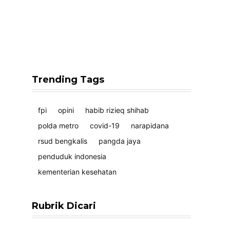
Trending Tags
fpi
opini
habib rizieq shihab
polda metro
covid-19
narapidana
rsud bengkalis
pangda jaya
penduduk indonesia
kementerian kesehatan
Rubrik Dicari