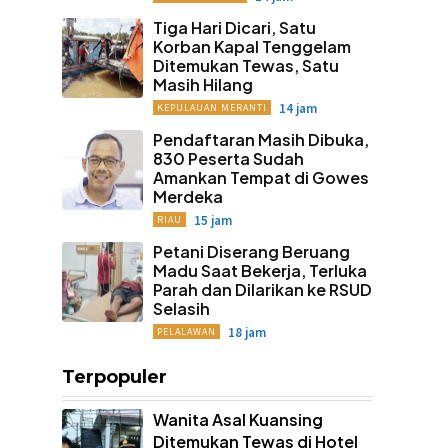
Tiga Hari Dicari, Satu
Korban Kapal Tenggelam
Ditemukan Tewas, Satu
Masih Hilang
14 jam
KEPULAUAN MERANTI
Pendaftaran Masih Dibuka,
830 Peserta Sudah
Amankan Tempat di Gowes
Merdeka
15 jam
RIAU
Petani Diserang Beruang
Madu Saat Bekerja, Terluka
Parah dan Dilarikan ke RSUD
Selasih
18 jam
PELALAWAN
Terpopuler
Wanita Asal Kuansing
Ditemukan Tewas di Hotel