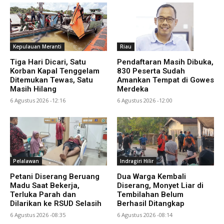
Kepulauan Meranti
Riau
Tiga Hari Dicari, Satu
Pendaftaran Masih Dibuka,
Korban Kapal Tenggelam
830 Peserta Sudah
Ditemukan Tewas, Satu
Amankan Tempat di Gowes
Masih Hilang
Merdeka
6 Agustus 2026 -12:16
6 Agustus 2026 -12:00
Pelalawan
Indragiri Hilir
Petani Diserang Beruang
Dua Warga Kembali
Madu Saat Bekerja,
Diserang, Monyet Liar di
Terluka Parah dan
Tembilahan Belum
Dilarikan ke RSUD Selasih
Berhasil Ditangkap
6 Agustus 2026 -08:35
6 Agustus 2026 -08:14