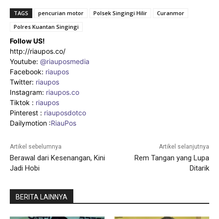
TAGS
pencurian motor
Polsek Singingi Hilir
Curanmor
Polres Kuantan Singingi
Follow US!
http://riaupos.co/
Youtube:
@riauposmedia
Facebook:
riaupos
Twitter:
riaupos
Instagram:
riaupos.co
Tiktok :
riaupos
Pinterest :
riauposdotco
Dailymotion :
RiauPos
Artikel sebelumnya
Artikel selanjutnya
Berawal dari Kesenangan, Kini
Rem Tangan yang Lupa
Jadi Hobi
Ditarik
BERITA LAINNYA