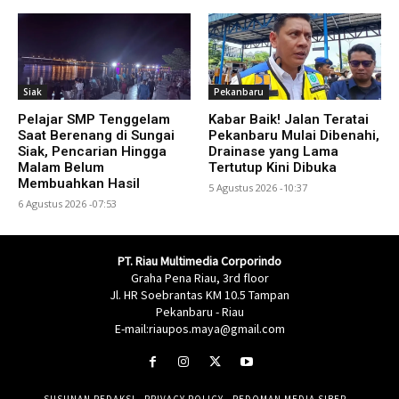
Siak
Pekanbaru
Pelajar SMP Tenggelam
Kabar Baik! Jalan Teratai
Saat Berenang di Sungai
Pekanbaru Mulai Dibenahi,
Siak, Pencarian Hingga
Drainase yang Lama
Malam Belum
Tertutup Kini Dibuka
Membuahkan Hasil
5 Agustus 2026 -10:37
6 Agustus 2026 -07:53
PT. Riau Multimedia Corporindo
Graha Pena Riau, 3rd floor
Jl. HR Soebrantas KM 10.5 Tampan
Pekanbaru - Riau
E-mail:riaupos.maya@gmail.com
SUSUNAN REDAKSI
PRIVACY POLICY
PEDOMAN MEDIA SIBER