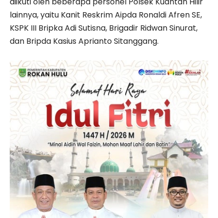
diikuti oleh beberapa personel Polsek Kuantan Hilir
lainnya, yaitu Kanit Reskrim Aipda Ronaldi Afren SE,
KSPK III Bripka Adi Sutisna, Brigadir Ridwan Sinurat,
dan Bripda Kasius Aprianto Sitanggang.