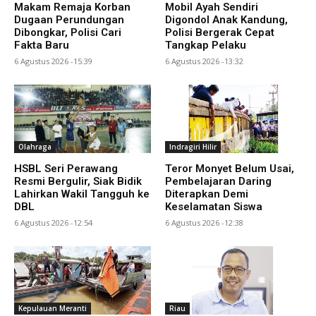
Makam Remaja Korban
Mobil Ayah Sendiri
Dugaan Perundungan
Digondol Anak Kandung,
Dibongkar, Polisi Cari
Polisi Bergerak Cepat
Fakta Baru
Tangkap Pelaku
6 Agustus 2026 -15:39
6 Agustus 2026 -13:32
Olahraga
Indragiri Hilir
HSBL Seri Perawang
Teror Monyet Belum Usai,
Resmi Bergulir, Siak Bidik
Pembelajaran Daring
Lahirkan Wakil Tangguh ke
Diterapkan Demi
DBL
Keselamatan Siswa
6 Agustus 2026 -12:54
6 Agustus 2026 -12:38
Kepulauan Meranti
Riau