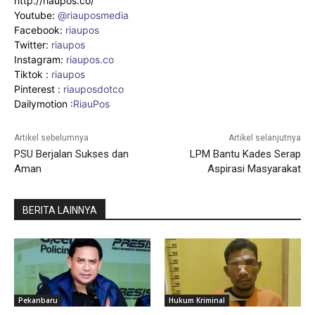
http://riaupos.co/
Youtube:
@riauposmedia
Facebook:
riaupos
Twitter:
riaupos
Instagram:
riaupos.co
Tiktok :
riaupos
Pinterest :
riauposdotco
Dailymotion :
RiauPos
Artikel sebelumnya
Artikel selanjutnya
PSU Berjalan Sukses dan
LPM Bantu Kades Serap
Aman
Aspirasi Masyarakat
BERITA LAINNYA
Pekanbaru
Hukum Kriminal