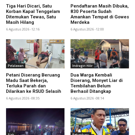
Tiga Hari Dicari, Satu
Pendaftaran Masih Dibuka,
Korban Kapal Tenggelam
830 Peserta Sudah
Ditemukan Tewas, Satu
Amankan Tempat di Gowes
Masih Hilang
Merdeka
6 Agustus 2026 -12:16
6 Agustus 2026 -12:00
Pelalawan
Indragiri Hilir
Petani Diserang Beruang
Dua Warga Kembali
Madu Saat Bekerja,
Diserang, Monyet Liar di
Terluka Parah dan
Tembilahan Belum
Dilarikan ke RSUD Selasih
Berhasil Ditangkap
6 Agustus 2026 -08:35
6 Agustus 2026 -08:14
Siak
Pekanbaru