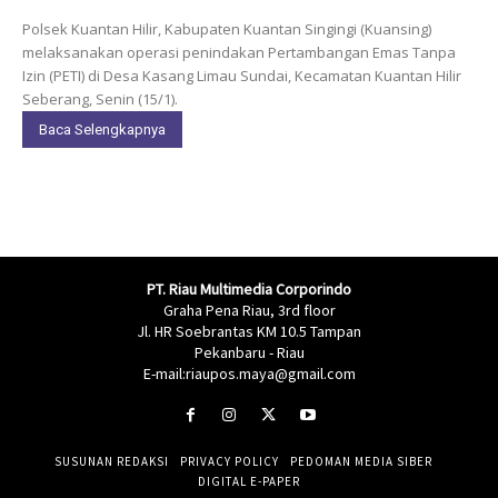
Polsek Kuantan Hilir, Kabupaten Kuantan Singingi (Kuansing)
melaksanakan operasi penindakan Pertambangan Emas Tanpa
Izin (PETI) di Desa Kasang Limau Sundai, Kecamatan Kuantan Hilir
Seberang, Senin (15/1).
Baca Selengkapnya
PT. Riau Multimedia Corporindo
Graha Pena Riau, 3rd floor
Jl. HR Soebrantas KM 10.5 Tampan
Pekanbaru - Riau
E-mail:riaupos.maya@gmail.com
SUSUNAN REDAKSI
PRIVACY POLICY
PEDOMAN MEDIA SIBER
DIGITAL E-PAPER