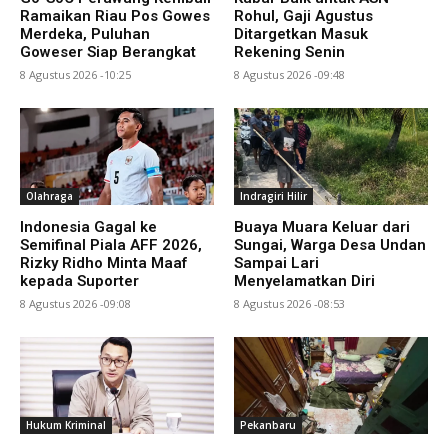
Ramaikan Riau Pos Gowes
Rohul, Gaji Agustus
Merdeka, Puluhan
Ditargetkan Masuk
Goweser Siap Berangkat
Rekening Senin
8 Agustus 2026 -10:25
8 Agustus 2026 -09:48
Olahraga
Indragiri Hilir
Indonesia Gagal ke
Buaya Muara Keluar dari
Semifinal Piala AFF 2026,
Sungai, Warga Desa Undan
Rizky Ridho Minta Maaf
Sampai Lari
kepada Suporter
Menyelamatkan Diri
8 Agustus 2026 -09:08
8 Agustus 2026 -08:53
Hukum Kriminal
Pekanbaru