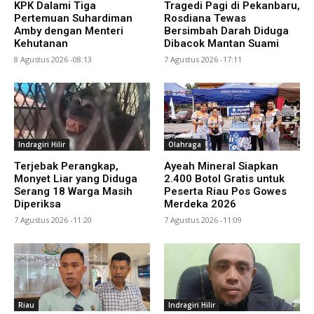
KPK Dalami Tiga
Tragedi Pagi di Pekanbaru,
Pertemuan Suhardiman
Rosdiana Tewas
Amby dengan Menteri
Bersimbah Darah Diduga
Kehutanan
Dibacok Mantan Suami
8 Agustus 2026 -08:13
7 Agustus 2026 -17:11
Indragiri Hilir
Olahraga
Terjebak Perangkap,
Ayeah Mineral Siapkan
Monyet Liar yang Diduga
2.400 Botol Gratis untuk
Serang 18 Warga Masih
Peserta Riau Pos Gowes
Diperiksa
Merdeka 2026
7 Agustus 2026 -11:20
7 Agustus 2026 -11:09
Riau
Indragiri Hilir