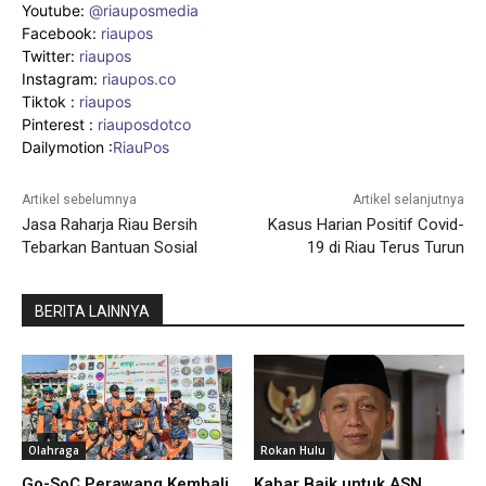
Youtube:
@riauposmedia
Facebook:
riaupos
Twitter:
riaupos
Instagram:
riaupos.co
Tiktok :
riaupos
Pinterest :
riauposdotco
Dailymotion :
RiauPos
Artikel sebelumnya
Artikel selanjutnya
Jasa Raharja Riau Bersih
Kasus Harian Positif Covid-
Tebarkan Bantuan Sosial
19 di Riau Terus Turun
BERITA LAINNYA
Olahraga
Rokan Hulu
Go-SoC Perawang Kembali
Kabar Baik untuk ASN