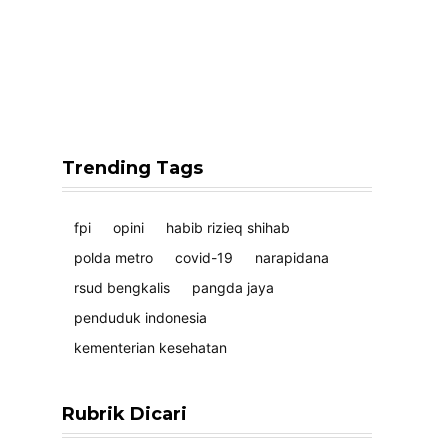
Trending Tags
fpi
opini
habib rizieq shihab
polda metro
covid-19
narapidana
rsud bengkalis
pangda jaya
penduduk indonesia
kementerian kesehatan
Rubrik Dicari