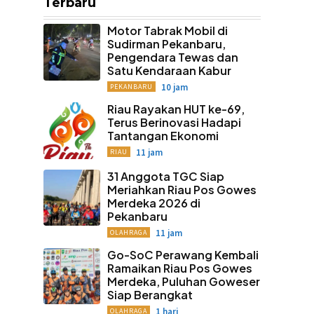
Terbaru
Motor Tabrak Mobil di
Sudirman Pekanbaru,
Pengendara Tewas dan
Satu Kendaraan Kabur
10 jam
PEKANBARU
Riau Rayakan HUT ke-69,
Terus Berinovasi Hadapi
Tantangan Ekonomi
11 jam
RIAU
31 Anggota TGC Siap
Meriahkan Riau Pos Gowes
Merdeka 2026 di
Pekanbaru
11 jam
OLAHRAGA
Go-SoC Perawang Kembali
Ramaikan Riau Pos Gowes
Merdeka, Puluhan Goweser
Siap Berangkat
1 hari
OLAHRAGA