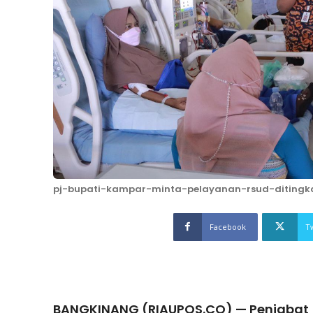
pj-bupati-kampar-minta-pelayanan-rsud-ditingk
Facebook
T
BANGKINANG (RIAUPOS.CO) — Penjabat (