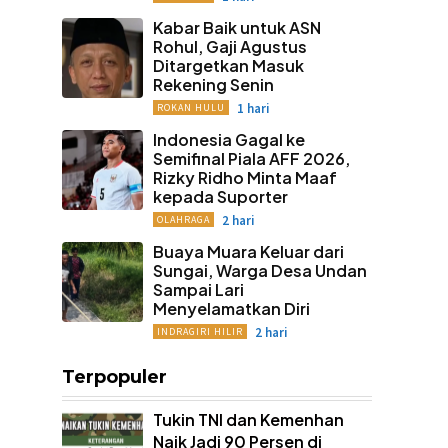
Kabar Baik untuk ASN
Rohul, Gaji Agustus
Ditargetkan Masuk
Rekening Senin
1 hari
ROKAN HULU
Indonesia Gagal ke
Semifinal Piala AFF 2026,
Rizky Ridho Minta Maaf
kepada Suporter
2 hari
OLAHRAGA
Buaya Muara Keluar dari
Sungai, Warga Desa Undan
Sampai Lari
Menyelamatkan Diri
2 hari
INDRAGIRI HILIR
Terpopuler
Tukin TNI dan Kemenhan
Naik Jadi 90 Persen di