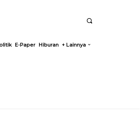
olitik
E-Paper
Hiburan
+ Lainnya