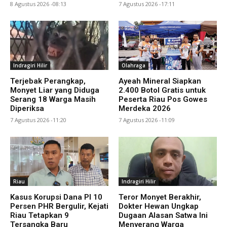
8 Agustus 2026 -08:13
7 Agustus 2026 -17:11
Indragiri Hilir
Olahraga
Terjebak Perangkap,
Ayeah Mineral Siapkan
Monyet Liar yang Diduga
2.400 Botol Gratis untuk
Serang 18 Warga Masih
Peserta Riau Pos Gowes
Diperiksa
Merdeka 2026
7 Agustus 2026 -11:20
7 Agustus 2026 -11:09
Riau
Indragiri Hilir
Kasus Korupsi Dana PI 10
Teror Monyet Berakhir,
Persen PHR Bergulir, Kejati
Dokter Hewan Ungkap
Riau Tetapkan 9
Dugaan Alasan Satwa Ini
Tersangka Baru
Menyerang Warga