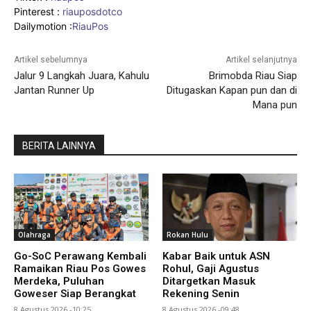
Pinterest :
riauposdotco
Dailymotion :
RiauPos
Artikel sebelumnya
Artikel selanjutnya
Jalur 9 Langkah Juara, Kahulu
Brimobda Riau Siap
Jantan Runner Up
Ditugaskan Kapan pun dan di
Mana pun
BERITA LAINNYA
Olahraga
Rokan Hulu
Go-SoC Perawang Kembali
Kabar Baik untuk ASN
Ramaikan Riau Pos Gowes
Rohul, Gaji Agustus
Merdeka, Puluhan
Ditargetkan Masuk
Goweser Siap Berangkat
Rekening Senin
8 Agustus 2026 -10:25
8 Agustus 2026 -09:48