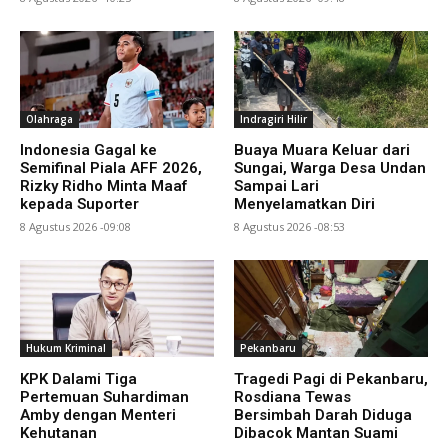
Olahraga
Indragiri Hilir
Indonesia Gagal ke
Buaya Muara Keluar dari
Semifinal Piala AFF 2026,
Sungai, Warga Desa Undan
Rizky Ridho Minta Maaf
Sampai Lari
kepada Suporter
Menyelamatkan Diri
8 Agustus 2026 -09:08
8 Agustus 2026 -08:53
Hukum Kriminal
Pekanbaru
KPK Dalami Tiga
Tragedi Pagi di Pekanbaru,
Pertemuan Suhardiman
Rosdiana Tewas
Amby dengan Menteri
Bersimbah Darah Diduga
Kehutanan
Dibacok Mantan Suami