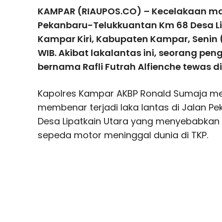
KAMPAR (RIAUPOS.CO) – Kecelakaan maut
Pekanbaru-Telukkuantan Km 68 Desa L
Kampar Kiri, Kabupaten Kampar, Senin (18
WIB. Akibat lakalantas ini, seorang p
bernama Rafli Futrah Alfienche tewas d
Kapolres Kampar AKBP Ronald Sumaja mela
membenar terjadi laka lantas di Jalan P
Desa Lipatkain Utara yang menyebabka
sepeda motor meninggal dunia di TKP.