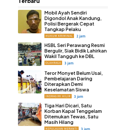
Terbaru
Mobil Ayah Sendiri
Digondol Anak Kandung,
Polisi Bergerak Cepat
Tangkap Pelaku
2 jam
HUKUM KRIMINAL
HSBL Seri Perawang Resmi
Bergulir, Siak Bidik Lahirkan
Wakil Tangguh ke DBL
3 jam
OLAHRAGA
Teror Monyet Belum Usai,
Pembelajaran Daring
Diterapkan Demi
Keselamatan Siswa
3 jam
INDRAGIRI HILIR
Tiga Hari Dicari, Satu
Korban Kapal Tenggelam
Ditemukan Tewas, Satu
Masih Hilang
3 jam
KEPULAUAN MERANTI