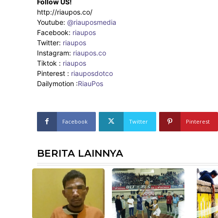
Follow US!
http://riaupos.co/
Youtube:
@riauposmedia
Facebook:
riaupos
Twitter:
riaupos
Instagram:
riaupos.co
Tiktok :
riaupos
Pinterest :
riauposdotco
Dailymotion :
RiauPos
Facebook
Twitter
Pinterest
BERITA LAINNYA