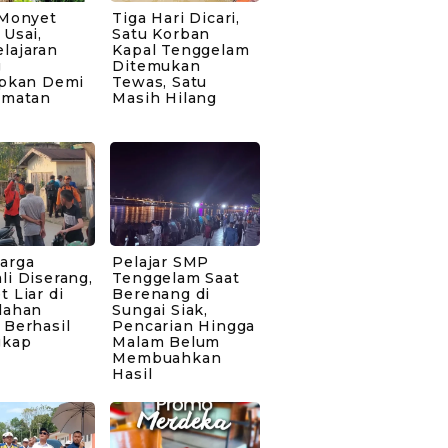
 Monyet
Tiga Hari Dicari,
Usai,
Satu Korban
lajaran
Kapal Tenggelam
g
Ditemukan
apkan Demi
Tewas, Satu
amatan
Masih Hilang
arga
Pelajar SMP
i Diserang,
Tenggelam Saat
 Liar di
Berenang di
lahan
Sungai Siak,
 Berhasil
Pencarian Hingga
gkap
Malam Belum
Membuahkan
Hasil