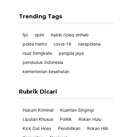
Trending Tags
fpi
opini
habib rizieq shihab
polda metro
covid-19
narapidana
rsud bengkalis
pangda jaya
penduduk indonesia
kementerian kesehatan
Rubrik Dicari
Hukum Kriminal
Kuantan Singingi
Liputan Khusus
Politik
Rokan Hulu
Kick Out Hoax
Pendidikan
Rokan Hilir