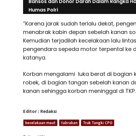
Bansos dan Donor Darah Dalam Rangka Har
Humas Polri
”Karena jarak sudah terlalu dekat, peng
menabrak kabin depan sebelah kanan sopi
Kemudian terjadilah kecelakaan lalu lin
pengendara sepeda motor terpental ke d
katanya.
Korban mengalami luka berat di bagian k
robek, di bagian tangan sebelah kanan d
kanan sehingga korban meninggal di TKP
Editor :
Redaksi
kecelakaan maut
tabrakan
Truk Tangki CPO