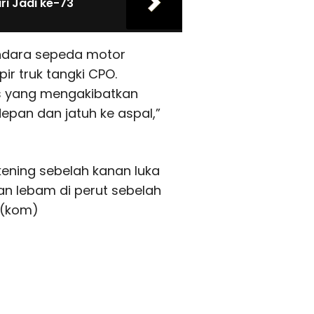
i Jadi ke-73
endara sepeda motor
r truk tangki CPO.
tas yang mengakibatkan
epan dan jatuh ke aspal,”
ening sebelah kanan luka
an lebam di perut sebelah
.(kom)