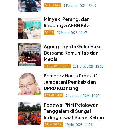
7 Februari 2024 -22:40
OLAHRAGA
Minyak, Perang, dan
Rapuhnya APBN Kita
30 Maret 2026 -11:47
OPINI
Agung Toyota Gelar Buka
Bersama Komunitas dan
Media
15 Maret 2026 -13:05
EKONOMI BISNIS
Pemprov Harus Proaktif
Jembatani Pemkab dan
DPRD Kuansing
24 Januari 2024 -14:00
PEKANBARU
Pegawai PNM Pelalawan
Tenggelam di Sungai
Indragiri saat Survei Kebun
19 Mei 2026 -11:28
PELALAWAN