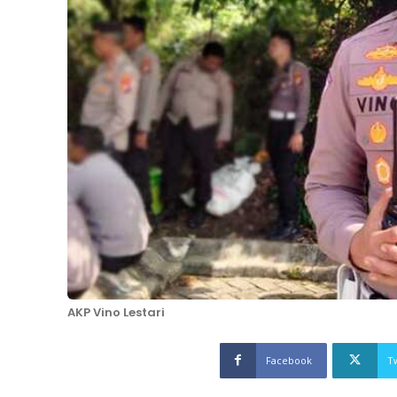
AKP Vino Lestari
Facebook
T