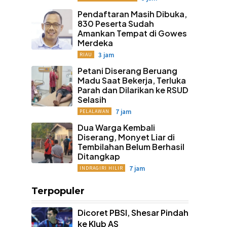
Pendaftaran Masih Dibuka,
830 Peserta Sudah
Amankan Tempat di Gowes
Merdeka
3 jam
RIAU
Petani Diserang Beruang
Madu Saat Bekerja, Terluka
Parah dan Dilarikan ke RSUD
Selasih
7 jam
PELALAWAN
Dua Warga Kembali
Diserang, Monyet Liar di
Tembilahan Belum Berhasil
Ditangkap
7 jam
INDRAGIRI HILIR
Terpopuler
Dicoret PBSI, Shesar Pindah
ke Klub AS