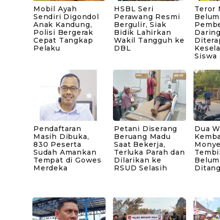
Mobil Ayah
HSBL Seri
Teror
Sendiri Digondol
Perawang Resmi
Belum 
Anak Kandung,
Bergulir, Siak
Pembe
Polisi Bergerak
Bidik Lahirkan
Darin
Cepat Tangkap
Wakil Tangguh ke
Diter
Pelaku
DBL
Kesel
Siswa
Pendaftaran
Petani Diserang
Dua W
Masih Dibuka,
Beruang Madu
Kembal
830 Peserta
Saat Bekerja,
Monyet
Sudah Amankan
Terluka Parah dan
Tembi
Tempat di Gowes
Dilarikan ke
Belum
Merdeka
RSUD Selasih
Ditan