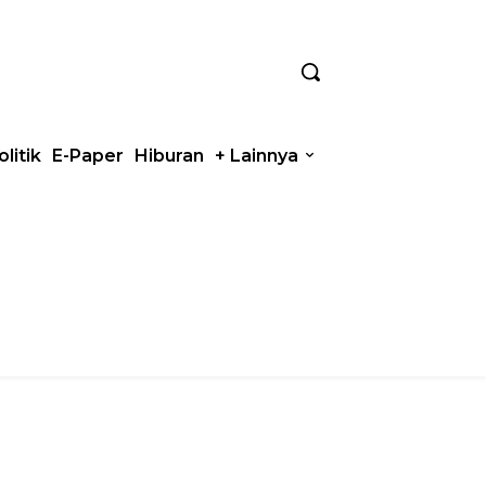
olitik
E-Paper
Hiburan
+ Lainnya