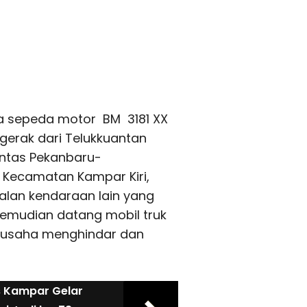
ika sepeda motor BM 3181 XX
rgerak dari Telukkuantan
intas Pekanbaru-
, Kecamatan Kampar Kiri,
lan kendaraan lain yang
 Kemudian datang mobil truk
erusaha menghindar dan
s Kampar Gelar