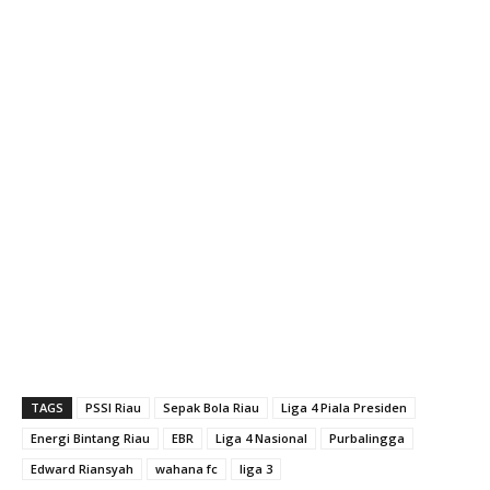
TAGS
PSSI Riau
Sepak Bola Riau
Liga 4 Piala Presiden
Energi Bintang Riau
EBR
Liga 4 Nasional
Purbalingga
Edward Riansyah
wahana fc
liga 3