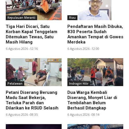
Kepulauan Meranti
Riau
Tiga Hari Dicari, Satu
Pendaftaran Masih Dibuka,
Korban Kapal Tenggelam
830 Peserta Sudah
Ditemukan Tewas, Satu
Amankan Tempat di Gowes
Masih Hilang
Merdeka
6 Agustus 2026 -12:16
6 Agustus 2026 -12:00
Pelalawan
Indragiri Hilir
Petani Diserang Beruang
Dua Warga Kembali
Madu Saat Bekerja,
Diserang, Monyet Liar di
Terluka Parah dan
Tembilahan Belum
Dilarikan ke RSUD Selasih
Berhasil Ditangkap
6 Agustus 2026 -08:35
6 Agustus 2026 -08:14