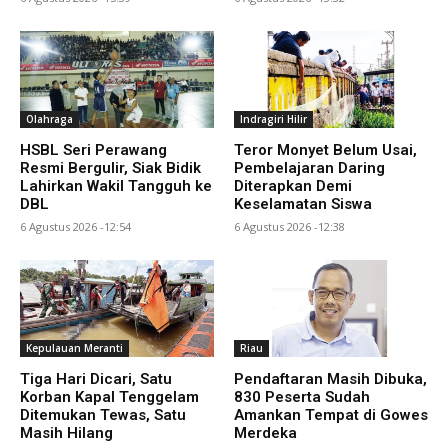
Olahraga
Indragiri Hilir
HSBL Seri Perawang
Teror Monyet Belum Usai,
Resmi Bergulir, Siak Bidik
Pembelajaran Daring
Lahirkan Wakil Tangguh ke
Diterapkan Demi
DBL
Keselamatan Siswa
6 Agustus 2026 -12:54
6 Agustus 2026 -12:38
Kepulauan Meranti
Riau
Tiga Hari Dicari, Satu
Pendaftaran Masih Dibuka,
Korban Kapal Tenggelam
830 Peserta Sudah
Ditemukan Tewas, Satu
Amankan Tempat di Gowes
Masih Hilang
Merdeka