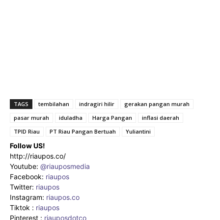
TAGS
tembilahan
indragiri hilir
gerakan pangan murah
pasar murah
iduladha
Harga Pangan
inflasi daerah
TPID Riau
PT Riau Pangan Bertuah
Yuliantini
Follow US!
http://riaupos.co/
Youtube:
@riauposmedia
Facebook:
riaupos
Twitter:
riaupos
Instagram:
riaupos.co
Tiktok :
riaupos
Pinterest :
riauposdotco