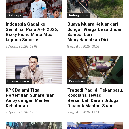
Olahraga
Indragiri Hilir
Indonesia Gagal ke
Buaya Muara Keluar dari
Semifinal Piala AFF 2026,
Sungai, Warga Desa Undan
Rizky Ridho Minta Maaf
Sampai Lari
kepada Suporter
Menyelamatkan Diri
8 Agustus 2026 -09:08
8 Agustus 2026 -08:53
Hukum Kriminal
Pekanbaru
KPK Dalami Tiga
Tragedi Pagi di Pekanbaru,
Pertemuan Suhardiman
Rosdiana Tewas
Amby dengan Menteri
Bersimbah Darah Diduga
Kehutanan
Dibacok Mantan Suami
8 Agustus 2026 -08:13
7 Agustus 2026 -17:11