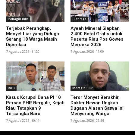
Indragiri Hilir
Olahraga
Terjebak Perangkap,
Ayeah Mineral Siapkan
Monyet Liar yang Diduga
2.400 Botol Gratis untuk
Serang 18 Warga Masih
Peserta Riau Pos Gowes
Diperiksa
Merdeka 2026
7 Agustus 2026 -11:20
7 Agustus 2026 -11:09
Riau
Indragiri Hilir
Kasus Korupsi Dana PI 10
Teror Monyet Berakhir,
Persen PHR Bergulir, Kejati
Dokter Hewan Ungkap
Riau Tetapkan 9
Dugaan Alasan Satwa Ini
Tersangka Baru
Menyerang Warga
7 Agustus 2026 -10:11
7 Agustus 2026 -09:56