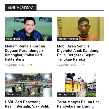
BERITA LAINNYA
Pekanbaru
Hukum Kriminal
Makam Remaja Korban
Mobil Ayah Sendiri
Dugaan Perundungan
Digondol Anak Kandung,
Dibongkar, Polisi Cari
Polisi Bergerak Cepat
Fakta Baru
Tangkap Pelaku
6 Agustus 2026 -15:39
6 Agustus 2026 -13:32
Olahraga
Indragiri Hilir
HSBL Seri Perawang
Teror Monyet Belum Usai,
Resmi Bergulir, Siak Bidik
Pembelajaran Daring