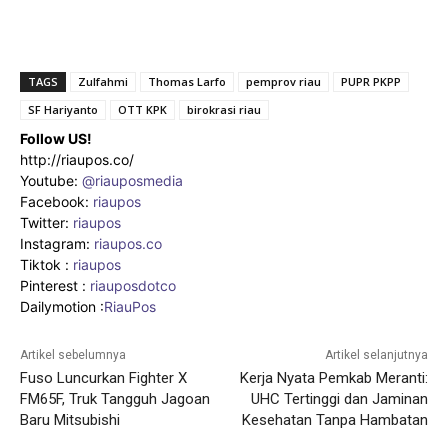
TAGS
Zulfahmi
Thomas Larfo
pemprov riau
PUPR PKPP
SF Hariyanto
OTT KPK
birokrasi riau
Follow US!
http://riaupos.co/
Youtube:
@riauposmedia
Facebook:
riaupos
Twitter:
riaupos
Instagram:
riaupos.co
Tiktok :
riaupos
Pinterest :
riauposdotco
Dailymotion :
RiauPos
Artikel sebelumnya
Artikel selanjutnya
Fuso Luncurkan Fighter X
Kerja Nyata Pemkab Meranti:
FM65F, Truk Tangguh Jagoan
UHC Tertinggi dan Jaminan
Baru Mitsubishi
Kesehatan Tanpa Hambatan