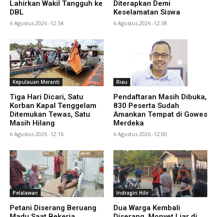
Lahirkan Wakil Tangguh ke
Diterapkan Demi
DBL
Keselamatan Siswa
6 Agustus 2026 -12:54
6 Agustus 2026 -12:38
Kepulauan Meranti
Riau
Tiga Hari Dicari, Satu
Pendaftaran Masih Dibuka,
Korban Kapal Tenggelam
830 Peserta Sudah
Ditemukan Tewas, Satu
Amankan Tempat di Gowes
Masih Hilang
Merdeka
6 Agustus 2026 -12:16
6 Agustus 2026 -12:00
Pelalawan
Indragiri Hilir
Petani Diserang Beruang
Dua Warga Kembali
Madu Saat Bekerja,
Diserang, Monyet Liar di