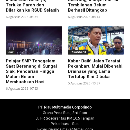
Terluka Parah dan
Tembilahan Belum
Dilarikan ke RSUD Selasih
Berhasil Ditangkap
6 Agustus 2026 -08:35
6 Agustus 2026 -08:14
Siak
Pekanbaru
Pelajar SMP Tenggelam
Kabar Baik! Jalan Teratai
Saat Berenang di Sungai
Pekanbaru Mulai Dibenahi,
Siak, Pencarian Hingga
Drainase yang Lama
Malam Belum
Tertutup Kini Dibuka
Membuahkan Hasil
5 Agustus 2026 -10:37
6 Agustus 2026 -07:53
PT. Riau Multimedia Corporindo
Graha Pena Riau, 3rd floor
Jl. HR Soebrantas KM 10.5 Tampan
Pekanbaru - Riau
E-mail:riaupos.maya@gmail.com