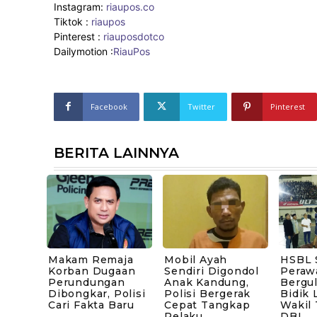
Instagram:
riaupos.co
Tiktok :
riaupos
Pinterest :
riauposdotco
Dailymotion :
RiauPos
Facebook
Twitter
Pinterest
BERITA LAINNYA
Makam Remaja
Mobil Ayah
HSBL 
Korban Dugaan
Sendiri Digondol
Peraw
Perundungan
Anak Kandung,
Bergul
Dibongkar, Polisi
Polisi Bergerak
Bidik 
Cari Fakta Baru
Cepat Tangkap
Wakil
Pelaku
DBL