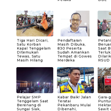
Tiga Hari Dicari,
Pendaftaran
Petani
Satu Korban
Masih Dibuka,
Berua
Kapal Tenggelam
830 Peserta
Saat B
Ditemukan
Sudah Amankan
Terluk
Tewas, Satu
Tempat di Gowes
Dilari
Masih Hilang
Merdeka
RSUD 
Pelajar SMP
Kabar Baik! Jalan
Gara-g
Tenggelam Saat
Teratai
Puntu
Berenang di
Pekanbaru Mulai
Hekta
Sungai Siak,
Dibenahi,
Sawit 