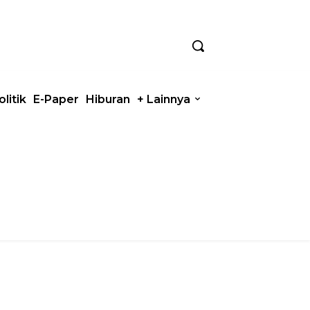
olitik
E-Paper
Hiburan
+ Lainnya