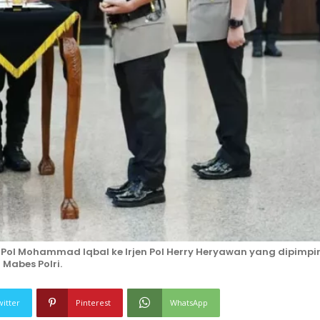
n Pol Mohammad Iqbal ke Irjen Pol Herry Heryawan yang dipimpi
 Mabes Polri.
witter
Pinterest
WhatsApp