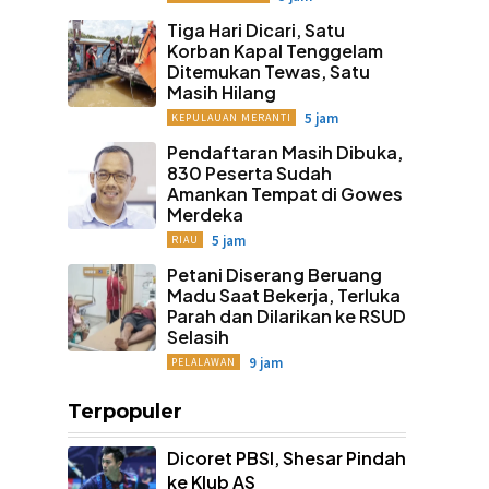
Tiga Hari Dicari, Satu
Korban Kapal Tenggelam
Ditemukan Tewas, Satu
Masih Hilang
5 jam
KEPULAUAN MERANTI
Pendaftaran Masih Dibuka,
830 Peserta Sudah
Amankan Tempat di Gowes
Merdeka
5 jam
RIAU
Petani Diserang Beruang
Madu Saat Bekerja, Terluka
Parah dan Dilarikan ke RSUD
Selasih
9 jam
PELALAWAN
Terpopuler
Dicoret PBSI, Shesar Pindah
ke Klub AS