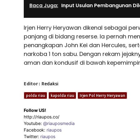
Baca Juga:
Input Usulan Pembangunan Dil
Irjen Herry Heryawan dikenal sebagai p
panjang di bidang reserse. Ia pernah men
penangkapan John Kei dan Hercules, se
narkoba 1 ton sabu. Dengan rekam jejakn
aman dan kondusif di bawah kepemimpi
Editor :
Redaksi
polda riau
kapolda riau
Irjen Pol Herry Heryawan
Follow US!
http://riaupos.co/
Youtube:
@riauposmedia
Facebook:
riaupos
Twitter:
riaupos