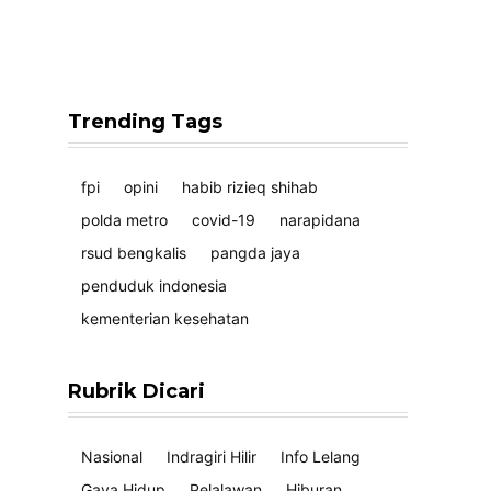
Trending Tags
fpi
opini
habib rizieq shihab
polda metro
covid-19
narapidana
rsud bengkalis
pangda jaya
penduduk indonesia
kementerian kesehatan
Rubrik Dicari
Nasional
Indragiri Hilir
Info Lelang
Gaya Hidup
Pelalawan
Hiburan