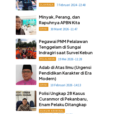
7 Februari 2024 -22:40
OLAHRAGA
Minyak, Perang, dan
Rapuhnya APBN Kita
30 Maret 2026 -11:47
OPINI
Pegawai PNM Pelalawan
Tenggelam di Sungai
Indragiri saat Survei Kebun
19 Mei 2026 -11:28
PELALAWAN
Adab di Atas Ilmu (Urgensi
Pendidikan Karakter di Era
Modern)
10 Februari 2026 -14:13
OPINI
Polisi Ungkap 28 Kasus
Curanmor di Pekanbaru,
Enam Pelaku Ditangkap
HUKUM KRIMINAL