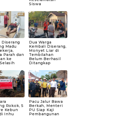
Siswa
 Diserang
Dua Warga
ng Madu
Kembali Diserang,
ekerja,
Monyet Liar di
a Parah dan
Tembilahan
kan ke
Belum Berhasil
Selasih
Ditangkap
ara
Pacu Jalur Bawa
ng Rokok, 5
Berkah, Menteri
re Kebun
PU Siap Kaji
di Inhu
Pembangunan