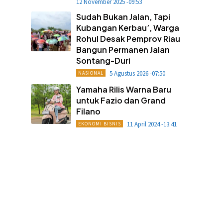
12 November 2025 -09:53
Sudah Bukan Jalan, Tapi
Kubangan Kerbau’, Warga
Rohul Desak Pemprov Riau
Bangun Permanen Jalan
Sontang-Duri
5 Agustus 2026 -07:50
NASIONAL
Yamaha Rilis Warna Baru
untuk Fazio dan Grand
Filano
11 April 2024 -13:41
EKONOMI BISNIS