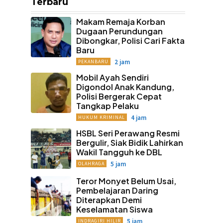
Terbaru
Makam Remaja Korban
Dugaan Perundungan
Dibongkar, Polisi Cari Fakta
Baru
2 jam
PEKANBARU
Mobil Ayah Sendiri
Digondol Anak Kandung,
Polisi Bergerak Cepat
Tangkap Pelaku
4 jam
HUKUM KRIMINAL
HSBL Seri Perawang Resmi
Bergulir, Siak Bidik Lahirkan
Wakil Tangguh ke DBL
5 jam
OLAHRAGA
Teror Monyet Belum Usai,
Pembelajaran Daring
Diterapkan Demi
Keselamatan Siswa
5 jam
INDRAGIRI HILIR