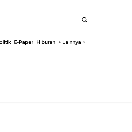
olitik
E-Paper
Hiburan
+ Lainnya