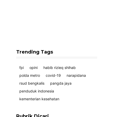
Trending Tags
fpi
opini
habib rizieq shihab
polda metro
covid-19
narapidana
rsud bengkalis
pangda jaya
penduduk indonesia
kementerian kesehatan
Rubrik Dicari