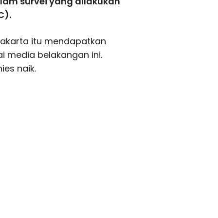
alam survei yang dilakukan
C).
Jakarta itu mendapatkan
i media belakangan ini.
ies naik.