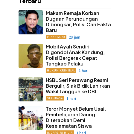
Terbaru
Makam Remaja Korban
Dugaan Perundungan
Dibongkar, Polisi Cari Fakta
Baru
23 jam
PEKANBARU
Mobil Ayah Sendiri
Digondol Anak Kandung,
Polisi Bergerak Cepat
Tangkap Pelaku
1 hari
HUKUM KRIMINAL
HSBL Seri Perawang Resmi
Bergulir, Siak Bidik Lahirkan
Wakil Tangguh ke DBL
1 hari
OLAHRAGA
Teror Monyet Belum Usai,
Pembelajaran Daring
Diterapkan Demi
Keselamatan Siswa
1 hari
INDRAGIRI HILIR