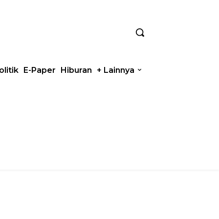
olitik
E-Paper
Hiburan
+ Lainnya