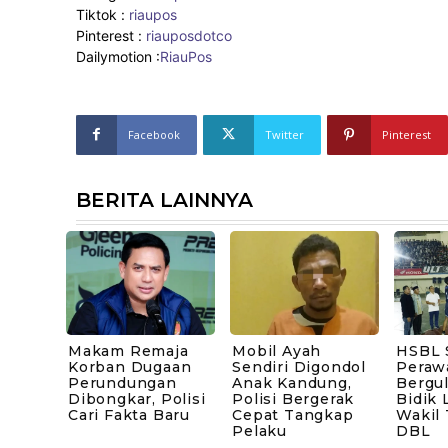
Tiktok :
riaupos
Pinterest :
riauposdotco
Dailymotion :
RiauPos
Facebook
Twitter
Pinterest
BERITA LAINNYA
Makam Remaja
Mobil Ayah
HSBL 
Korban Dugaan
Sendiri Digondol
Peraw
Perundungan
Anak Kandung,
Bergul
Dibongkar, Polisi
Polisi Bergerak
Bidik 
Cari Fakta Baru
Cepat Tangkap
Wakil
Pelaku
DBL