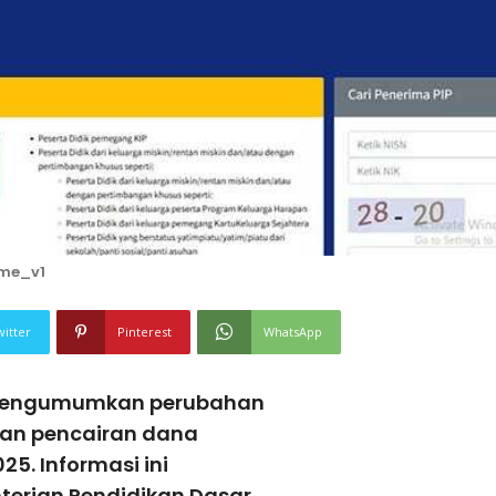
ome_v1
witter
Pinterest
WhatsApp
 mengumumkan perubahan
dan pencairan dana
25. Informasi ini
terian Pendidikan Dasar