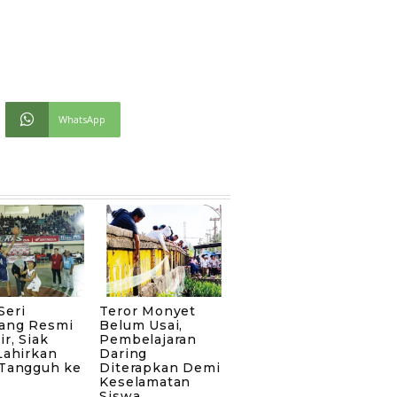
WhatsApp
Seri
Teror Monyet
ang Resmi
Belum Usai,
ir, Siak
Pembelajaran
Lahirkan
Daring
 Tangguh ke
Diterapkan Demi
Keselamatan
Siswa