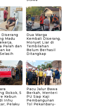
 Diserang
Dua Warga
ng Madu
Kembali Diserang,
ekerja,
Monyet Liar di
a Parah dan
Tembilahan
kan ke
Belum Berhasil
Selasih
Ditangkap
ara
Pacu Jalur Bawa
ng Rokok, 5
Berkah, Menteri
re Kebun
PU Siap Kaji
di Inhu
Pembangunan
ar, Pelaku
Tol Pekanbaru-