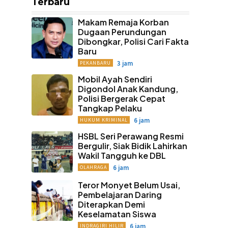
Terbaru
Makam Remaja Korban
Dugaan Perundungan
Dibongkar, Polisi Cari Fakta
Baru
3 jam
PEKANBARU
Mobil Ayah Sendiri
Digondol Anak Kandung,
Polisi Bergerak Cepat
Tangkap Pelaku
6 jam
HUKUM KRIMINAL
HSBL Seri Perawang Resmi
Bergulir, Siak Bidik Lahirkan
Wakil Tangguh ke DBL
6 jam
OLAHRAGA
Teror Monyet Belum Usai,
Pembelajaran Daring
Diterapkan Demi
Keselamatan Siswa
6 jam
INDRAGIRI HILIR