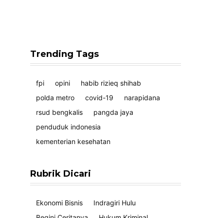
Trending Tags
fpi
opini
habib rizieq shihab
polda metro
covid-19
narapidana
rsud bengkalis
pangda jaya
penduduk indonesia
kementerian kesehatan
Rubrik Dicari
Ekonomi Bisnis
Indragiri Hulu
Begini Ceritanya
Hukum Kriminal