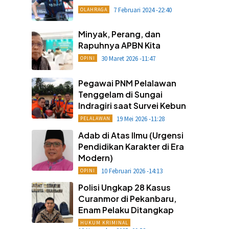
7 Februari 2024 -22:40
OLAHRAGA
Minyak, Perang, dan
Rapuhnya APBN Kita
30 Maret 2026 -11:47
OPINI
Pegawai PNM Pelalawan
Tenggelam di Sungai
Indragiri saat Survei Kebun
19 Mei 2026 -11:28
PELALAWAN
Adab di Atas Ilmu (Urgensi
Pendidikan Karakter di Era
Modern)
10 Februari 2026 -14:13
OPINI
Polisi Ungkap 28 Kasus
Curanmor di Pekanbaru,
Enam Pelaku Ditangkap
HUKUM KRIMINAL