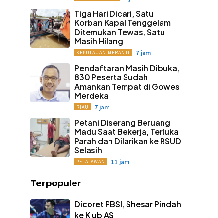
Tiga Hari Dicari, Satu
Korban Kapal Tenggelam
Ditemukan Tewas, Satu
Masih Hilang
7 jam
KEPULAUAN MERANTI
Pendaftaran Masih Dibuka,
830 Peserta Sudah
Amankan Tempat di Gowes
Merdeka
7 jam
RIAU
Petani Diserang Beruang
Madu Saat Bekerja, Terluka
Parah dan Dilarikan ke RSUD
Selasih
11 jam
PELALAWAN
Terpopuler
Dicoret PBSI, Shesar Pindah
ke Klub AS