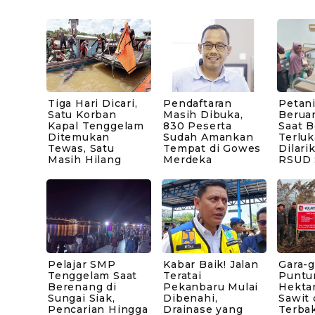
Tiga Hari Dicari,
Pendaftaran
Petani
Satu Korban
Masih Dibuka,
Berua
Kapal Tenggelam
830 Peserta
Saat B
Ditemukan
Sudah Amankan
Terluk
Tewas, Satu
Tempat di Gowes
Dilari
Masih Hilang
Merdeka
RSUD 
Pelajar SMP
Kabar Baik! Jalan
Gara-g
Tenggelam Saat
Teratai
Puntu
Berenang di
Pekanbaru Mulai
Hekta
Sungai Siak,
Dibenahi,
Sawit 
Pencarian Hingga
Drainase yang
Terbak