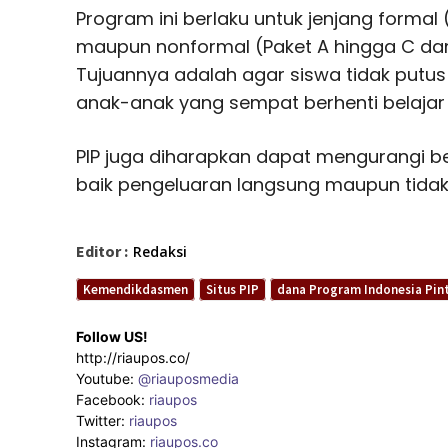
Program ini berlaku untuk jenjang forma
maupun nonformal (Paket A hingga C dan
Tujuannya adalah agar siswa tidak putu
anak-anak yang sempat berhenti belajar 
PIP juga diharapkan dapat mengurangi b
baik pengeluaran langsung maupun tidak
Editor :
Redaksi
Kemendikdasmen
Situs PIP
dana Program Indonesia Pin
Follow US!
http://riaupos.co/
Youtube:
@riauposmedia
Facebook:
riaupos
Twitter:
riaupos
Instagram:
riaupos.co