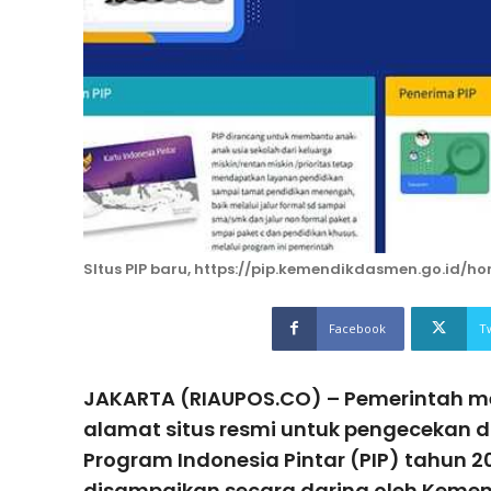
SItus PIP baru, https://pip.kemendikdasmen.go.id/h
Facebook
T
JAKARTA (RIAUPOS.CO) – Pemerintah
alamat situs resmi untuk pengecekan 
Program Indonesia Pintar (PIP) tahun 20
disampaikan secara daring oleh Kemen