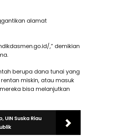
ggantikan alamat
ndikdasmen.go.id/,” demikian
ma.
ntah berupa dana tunai yang
, rentan miskin, atau masuk
 mereka bisa melanjutkan
p, UIN Suska Riau
ublik