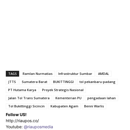
TAGS
Ramlan Nurmatias
Infrastruktur Sumbar
AMDAL
JTTS
Sumatera Barat
BUKITTINGGI
tol pekanbaru-padang
PT Hutama Karya
Proyek Strategis Nasional
Jalan Tol Trans Sumatera
Kementerian PU
pengadaan lahan
Tol Bukittinggi Sicincin
Kabupaten Agam
Benni Warlis
Follow US!
http://riaupos.co/
Youtube:
@riauposmedia