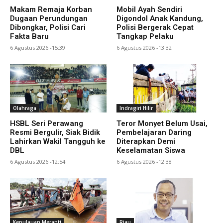
Makam Remaja Korban
Mobil Ayah Sendiri
Dugaan Perundungan
Digondol Anak Kandung,
Dibongkar, Polisi Cari
Polisi Bergerak Cepat
Fakta Baru
Tangkap Pelaku
6 Agustus 2026 -15:39
6 Agustus 2026 -13:32
Olahraga
Indragiri Hilir
HSBL Seri Perawang
Teror Monyet Belum Usai,
Resmi Bergulir, Siak Bidik
Pembelajaran Daring
Lahirkan Wakil Tangguh ke
Diterapkan Demi
DBL
Keselamatan Siswa
6 Agustus 2026 -12:54
6 Agustus 2026 -12:38
Kepulauan Meranti
Riau