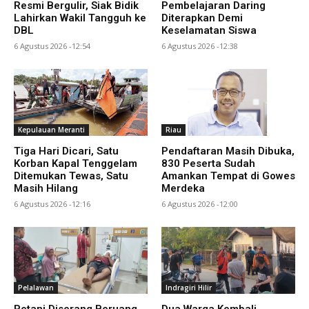
Resmi Bergulir, Siak Bidik
Pembelajaran Daring
Lahirkan Wakil Tangguh ke
Diterapkan Demi
DBL
Keselamatan Siswa
6 Agustus 2026 -12:54
6 Agustus 2026 -12:38
Kepulauan Meranti
Riau
Tiga Hari Dicari, Satu
Pendaftaran Masih Dibuka,
Korban Kapal Tenggelam
830 Peserta Sudah
Ditemukan Tewas, Satu
Amankan Tempat di Gowes
Masih Hilang
Merdeka
6 Agustus 2026 -12:16
6 Agustus 2026 -12:00
Pelalawan
Indragiri Hilir
Petani Diserang Beruang
Dua Warga Kembali