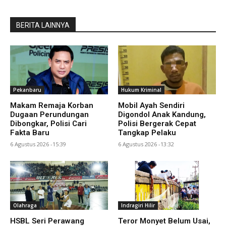
BERITA LAINNYA
Pekanbaru
Hukum Kriminal
Makam Remaja Korban
Mobil Ayah Sendiri
Dugaan Perundungan
Digondol Anak Kandung,
Dibongkar, Polisi Cari
Polisi Bergerak Cepat
Fakta Baru
Tangkap Pelaku
6 Agustus 2026 -15:39
6 Agustus 2026 -13:32
Olahraga
Indragiri Hilir
HSBL Seri Perawang
Teror Monyet Belum Usai,