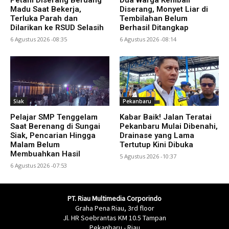
Madu Saat Bekerja,
Diserang, Monyet Liar di
Terluka Parah dan
Tembilahan Belum
Dilarikan ke RSUD Selasih
Berhasil Ditangkap
6 Agustus 2026 -08:35
6 Agustus 2026 -08:14
Siak
Pekanbaru
Pelajar SMP Tenggelam
Kabar Baik! Jalan Teratai
Saat Berenang di Sungai
Pekanbaru Mulai Dibenahi,
Siak, Pencarian Hingga
Drainase yang Lama
Malam Belum
Tertutup Kini Dibuka
Membuahkan Hasil
5 Agustus 2026 -10:37
6 Agustus 2026 -07:53
PT. Riau Multimedia Corporindo
Graha Pena Riau, 3rd floor
Jl. HR Soebrantas KM 10.5 Tampan
Pekanbaru - Riau