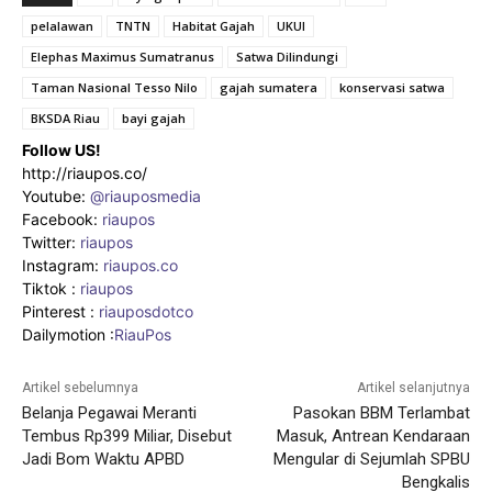
pelalawan
TNTN
Habitat Gajah
UKUI
Elephas Maximus Sumatranus
Satwa Dilindungi
Taman Nasional Tesso Nilo
gajah sumatera
konservasi satwa
BKSDA Riau
bayi gajah
Follow US!
http://riaupos.co/
Youtube:
@riauposmedia
Facebook:
riaupos
Twitter:
riaupos
Instagram:
riaupos.co
Tiktok :
riaupos
Pinterest :
riauposdotco
Dailymotion :
RiauPos
Artikel sebelumnya
Artikel selanjutnya
Belanja Pegawai Meranti
Pasokan BBM Terlambat
Tembus Rp399 Miliar, Disebut
Masuk, Antrean Kendaraan
Jadi Bom Waktu APBD
Mengular di Sejumlah SPBU
Bengkalis