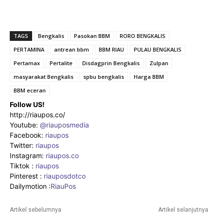
TAGS
Bengkalis
Pasokan BBM
RORO BENGKALIS
PERTAMINA
antrean bbm
BBM RIAU
PULAU BENGKALIS
Pertamax
Pertalite
Disdagprin Bengkalis
Zulpan
masyarakat Bengkalis
spbu bengkalis
Harga BBM
BBM eceran
Follow US!
http://riaupos.co/
Youtube:
@riauposmedia
Facebook:
riaupos
Twitter:
riaupos
Instagram:
riaupos.co
Tiktok :
riaupos
Pinterest :
riauposdotco
Dailymotion :
RiauPos
Artikel sebelumnya
Artikel selanjutnya