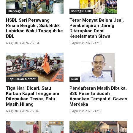
Olahraga
Indragiri Hilir
HSBL Seri Perawang
Teror Monyet Belum Usai,
Resmi Bergulir, Siak Bidik
Pembelajaran Daring
Lahirkan Wakil Tangguh ke
Diterapkan Demi
DBL
Keselamatan Siswa
6 Agustus 2026 -12:54
6 Agustus 2026 -12:38
Kepulauan Meranti
Riau
Tiga Hari Dicari, Satu
Pendaftaran Masih Dibuka,
Korban Kapal Tenggelam
830 Peserta Sudah
Ditemukan Tewas, Satu
Amankan Tempat di Gowes
Masih Hilang
Merdeka
6 Agustus 2026 -12:16
6 Agustus 2026 -12:00