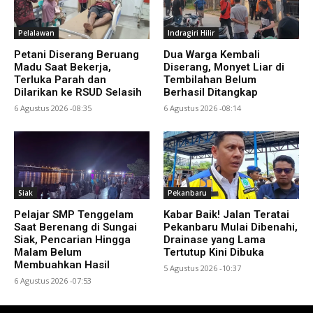
Pelalawan
Indragiri Hilir
Petani Diserang Beruang
Dua Warga Kembali
Madu Saat Bekerja,
Diserang, Monyet Liar di
Terluka Parah dan
Tembilahan Belum
Dilarikan ke RSUD Selasih
Berhasil Ditangkap
6 Agustus 2026 -08:35
6 Agustus 2026 -08:14
Siak
Pekanbaru
Pelajar SMP Tenggelam
Kabar Baik! Jalan Teratai
Saat Berenang di Sungai
Pekanbaru Mulai Dibenahi,
Siak, Pencarian Hingga
Drainase yang Lama
Malam Belum
Tertutup Kini Dibuka
Membuahkan Hasil
5 Agustus 2026 -10:37
6 Agustus 2026 -07:53