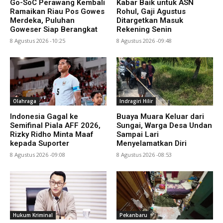
Go-SoC Perawang Kembali
Kabar Baik untuk ASN
Ramaikan Riau Pos Gowes
Rohul, Gaji Agustus
Merdeka, Puluhan
Ditargetkan Masuk
Goweser Siap Berangkat
Rekening Senin
8 Agustus 2026 -10:25
8 Agustus 2026 -09:48
Olahraga
Indragiri Hilir
Indonesia Gagal ke
Buaya Muara Keluar dari
Semifinal Piala AFF 2026,
Sungai, Warga Desa Undan
Rizky Ridho Minta Maaf
Sampai Lari
kepada Suporter
Menyelamatkan Diri
8 Agustus 2026 -09:08
8 Agustus 2026 -08:53
Hukum Kriminal
Pekanbaru