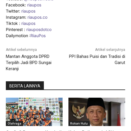
Facebook:
riaupos
Twitter:
riaupos
Instagram:
riaupos.co
Tiktok :
riaupos
Pinterest :
riauposdotco
Dailymotion :
RiauPos
Artikel sebelumnya
Artikel selanjutnya
Mantan Anggota DPRD
PPI Bahas Puisi dan Tradisi di
Terpilih Jadi BPD Sungai
Garut
Keranji
BERITA LAINNYA
Olahraga
Rokan Hulu