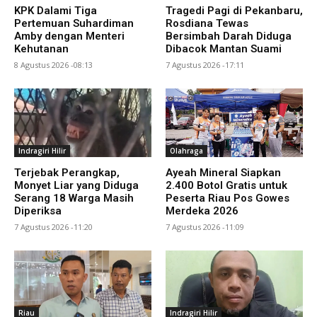
KPK Dalami Tiga
Tragedi Pagi di Pekanbaru,
Pertemuan Suhardiman
Rosdiana Tewas
Amby dengan Menteri
Bersimbah Darah Diduga
Kehutanan
Dibacok Mantan Suami
8 Agustus 2026 -08:13
7 Agustus 2026 -17:11
Indragiri Hilir
Olahraga
Terjebak Perangkap,
Ayeah Mineral Siapkan
Monyet Liar yang Diduga
2.400 Botol Gratis untuk
Serang 18 Warga Masih
Peserta Riau Pos Gowes
Diperiksa
Merdeka 2026
7 Agustus 2026 -11:20
7 Agustus 2026 -11:09
Riau
Indragiri Hilir