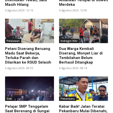
Ditemukan Tewas, Satu
Amankan Tempat di Gowes
Masih Hilang
Merdeka
6 Agustus 2026 -12:16
6 Agustus 2026 -12:00
Pelalawan
Indragiri Hilir
Petani Diserang Beruang
Dua Warga Kembali
Madu Saat Bekerja,
Diserang, Monyet Liar di
Terluka Parah dan
Tembilahan Belum
Dilarikan ke RSUD Selasih
Berhasil Ditangkap
6 Agustus 2026 -08:35
6 Agustus 2026 -08:14
Siak
Pekanbaru
Pelajar SMP Tenggelam
Kabar Baik! Jalan Teratai
Saat Berenang di Sungai
Pekanbaru Mulai Dibenahi,