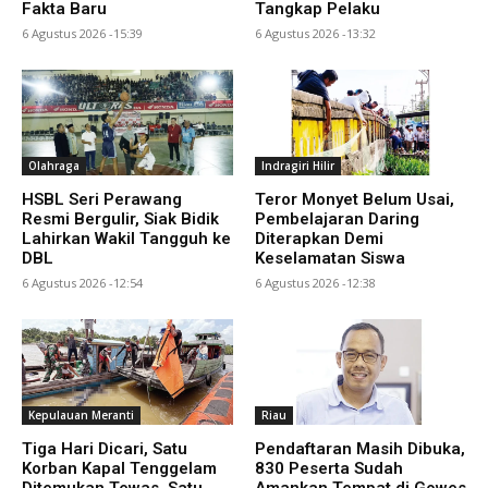
Fakta Baru
Tangkap Pelaku
6 Agustus 2026 -15:39
6 Agustus 2026 -13:32
Olahraga
Indragiri Hilir
HSBL Seri Perawang
Teror Monyet Belum Usai,
Resmi Bergulir, Siak Bidik
Pembelajaran Daring
Lahirkan Wakil Tangguh ke
Diterapkan Demi
DBL
Keselamatan Siswa
6 Agustus 2026 -12:54
6 Agustus 2026 -12:38
Kepulauan Meranti
Riau
Tiga Hari Dicari, Satu
Pendaftaran Masih Dibuka,
Korban Kapal Tenggelam
830 Peserta Sudah