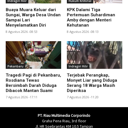
Indragiri Hilir
Hukum Kriminal
Buaya Muara Keluar dari
KPK Dalami Tiga
Sungai, Warga Desa Undan
Pertemuan Suhardiman
Sampai Lari
Amby dengan Menteri
Menyelamatkan Diri
Kehutanan
8 Agustus 2026 -08:53
8 Agustus 2026 -08:13
Pekanbaru
Indragiri Hilir
Tragedi Pagi di Pekanbaru,
Terjebak Perangkap,
Rosdiana Tewas
Monyet Liar yang Diduga
Bersimbah Darah Diduga
Serang 18 Warga Masih
Dibacok Mantan Suami
Diperiksa
7 Agustus 2026 -17:11
7 Agustus 2026 -11:20
PT. Riau Multimedia Corporindo
Graha Pena Riau, 3rd floor
Jl. HR Soebrantas KM 10.5 Tampan