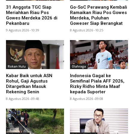
31 Anggota TGC Siap
Go-SoC Perawang Kembali
Meriahkan Riau Pos
Ramaikan Riau Pos Gowes
Gowes Merdeka 2026 di
Merdeka, Puluhan
Pekanbaru
Goweser Siap Berangkat
9 Agustus 2026 -10:39
8 Agustus 2026 -10:25
Rokan Hulu
Olahraga
Kabar Baik untuk ASN
Indonesia Gagal ke
Rohul, Gaji Agustus
Semifinal Piala AFF 2026,
Ditargetkan Masuk
Rizky Ridho Minta Maaf
Rekening Senin
kepada Suporter
8 Agustus 2026 -09:48
8 Agustus 2026 -09:08