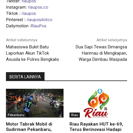
Twitter:
riaupos
Instagram:
riaupos.co
Tiktok :
riaupos
Pinterest :
riauposdotco
Dailymotion :
RiauPos
Artikel sebelumnya
Artikel selanjutnya
Mahasiswa Bukit Batu
Dua Sapi Tewas Dimangsa
Laporkan Akun TikTok
Harimau di Mengkapan,
Asusila ke Polres Bengkalis
Warga Diimbau Waspada
BERITA LAINNYA
Pekanbaru
Riau
Motor Tabrak Mobil di
Riau Rayakan HUT ke-69,
Sudirman Pekanbaru,
Terus Berinovasi Hadapi