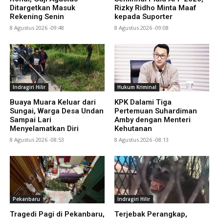
Ditargetkan Masuk
Rizky Ridho Minta Maaf
Rekening Senin
kepada Suporter
8 Agustus 2026 -09:48
8 Agustus 2026 -09:08
Indragiri Hilir
Hukum Kriminal
Buaya Muara Keluar dari
KPK Dalami Tiga
Sungai, Warga Desa Undan
Pertemuan Suhardiman
Sampai Lari
Amby dengan Menteri
Menyelamatkan Diri
Kehutanan
8 Agustus 2026 -08:53
8 Agustus 2026 -08:13
Pekanbaru
Indragiri Hilir
Tragedi Pagi di Pekanbaru,
Terjebak Perangkap,