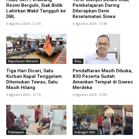
Resmi Bergulir, Siak Bidik
Pembelajaran Daring
Lahirkan Wakil Tangguh ke
Diterapkan Demi
DBL
Keselamatan Siswa
6 Agustus 2026 -12:54
6 Agustus 2026 -12:38
Kepulauan Meranti
Riau
Tiga Hari Dicari, Satu
Pendaftaran Masih Dibuka,
Korban Kapal Tenggelam
830 Peserta Sudah
Ditemukan Tewas, Satu
Amankan Tempat di Gowes
Masih Hilang
Merdeka
6 Agustus 2026 -12:16
6 Agustus 2026 -12:00
Pelalawan
Indragiri Hilir