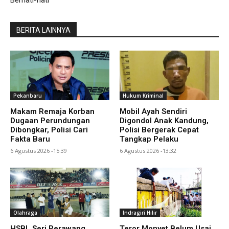
Berhati-hati
BERITA LAINNYA
Pekanbaru
Hukum Kriminal
Makam Remaja Korban
Mobil Ayah Sendiri
Dugaan Perundungan
Digondol Anak Kandung,
Dibongkar, Polisi Cari
Polisi Bergerak Cepat
Fakta Baru
Tangkap Pelaku
6 Agustus 2026 -15:39
6 Agustus 2026 -13:32
Olahraga
Indragiri Hilir
HSBL Seri Perawang
Teror Monyet Belum Usai,