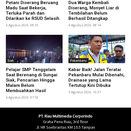
Petani Diserang Beruang
Dua Warga Kembali
Madu Saat Bekerja,
Diserang, Monyet Liar di
Terluka Parah dan
Tembilahan Belum
Dilarikan ke RSUD Selasih
Berhasil Ditangkap
6 Agustus 2026 -08:35
6 Agustus 2026 -08:14
Siak
Pekanbaru
Pelajar SMP Tenggelam
Kabar Baik! Jalan Teratai
Saat Berenang di Sungai
Pekanbaru Mulai Dibenahi,
Siak, Pencarian Hingga
Drainase yang Lama
Malam Belum
Tertutup Kini Dibuka
Membuahkan Hasil
5 Agustus 2026 -10:37
6 Agustus 2026 -07:53
PT. Riau Multimedia Corporindo
Graha Pena Riau, 3rd floor
Jl. HR Soebrantas KM 10.5 Tampan