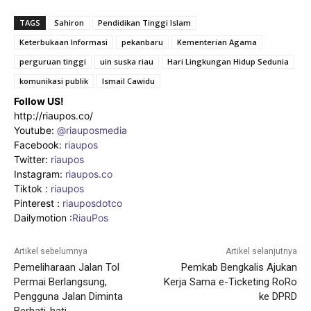
TAGS
Sahiron
Pendidikan Tinggi Islam
Keterbukaan Informasi
pekanbaru
Kementerian Agama
perguruan tinggi
uin suska riau
Hari Lingkungan Hidup Sedunia
komunikasi publik
Ismail Cawidu
Follow US!
http://riaupos.co/
Youtube:
@riauposmedia
Facebook:
riaupos
Twitter:
riaupos
Instagram:
riaupos.co
Tiktok :
riaupos
Pinterest :
riauposdotco
Dailymotion :
RiauPos
Artikel sebelumnya
Artikel selanjutnya
Pemeliharaan Jalan Tol
Pemkab Bengkalis Ajukan
Permai Berlangsung,
Kerja Sama e-Ticketing RoRo
Pengguna Jalan Diminta
ke DPRD