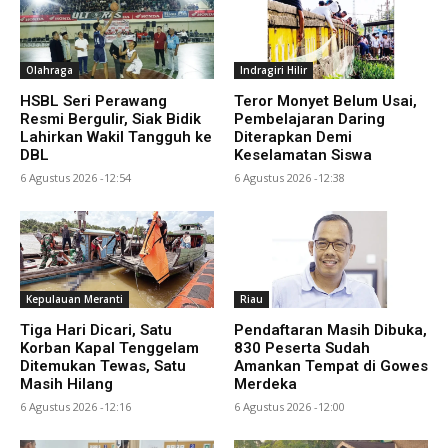
Olahraga
Indragiri Hilir
HSBL Seri Perawang
Teror Monyet Belum Usai,
Resmi Bergulir, Siak Bidik
Pembelajaran Daring
Lahirkan Wakil Tangguh ke
Diterapkan Demi
DBL
Keselamatan Siswa
6 Agustus 2026 -12:54
6 Agustus 2026 -12:38
Kepulauan Meranti
Riau
Tiga Hari Dicari, Satu
Pendaftaran Masih Dibuka,
Korban Kapal Tenggelam
830 Peserta Sudah
Ditemukan Tewas, Satu
Amankan Tempat di Gowes
Masih Hilang
Merdeka
6 Agustus 2026 -12:16
6 Agustus 2026 -12:00