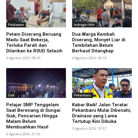
Pelalawan
Indragiri Hilir
Petani Diserang Beruang
Dua Warga Kembali
Madu Saat Bekerja,
Diserang, Monyet Liar di
Terluka Parah dan
Tembilahan Belum
Dilarikan ke RSUD Selasih
Berhasil Ditangkap
6 Agustus 2026 -08:35
6 Agustus 2026 -08:14
Siak
Pekanbaru
Pelajar SMP Tenggelam
Kabar Baik! Jalan Teratai
Saat Berenang di Sungai
Pekanbaru Mulai Dibenahi,
Siak, Pencarian Hingga
Drainase yang Lama
Malam Belum
Tertutup Kini Dibuka
Membuahkan Hasil
5 Agustus 2026 -10:37
6 Agustus 2026 -07:53