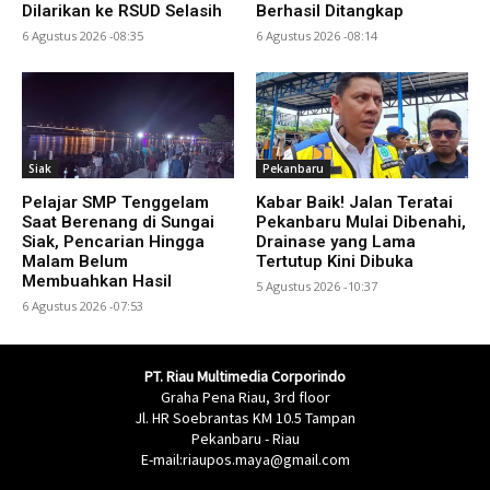
Dilarikan ke RSUD Selasih
Berhasil Ditangkap
6 Agustus 2026 -08:35
6 Agustus 2026 -08:14
Siak
Pekanbaru
Pelajar SMP Tenggelam
Kabar Baik! Jalan Teratai
Saat Berenang di Sungai
Pekanbaru Mulai Dibenahi,
Siak, Pencarian Hingga
Drainase yang Lama
Malam Belum
Tertutup Kini Dibuka
Membuahkan Hasil
5 Agustus 2026 -10:37
6 Agustus 2026 -07:53
PT. Riau Multimedia Corporindo
Graha Pena Riau, 3rd floor
Jl. HR Soebrantas KM 10.5 Tampan
Pekanbaru - Riau
E-mail:riaupos.maya@gmail.com