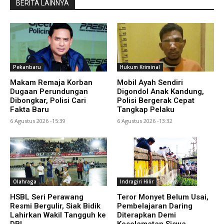
BERITA LAINNYA
Pekanbaru
Hukum Kriminal
Makam Remaja Korban
Mobil Ayah Sendiri
Dugaan Perundungan
Digondol Anak Kandung,
Dibongkar, Polisi Cari
Polisi Bergerak Cepat
Fakta Baru
Tangkap Pelaku
6 Agustus 2026 -15:39
6 Agustus 2026 -13:32
Olahraga
Indragiri Hilir
HSBL Seri Perawang
Teror Monyet Belum Usai,
Resmi Bergulir, Siak Bidik
Pembelajaran Daring
Lahirkan Wakil Tangguh ke
Diterapkan Demi
DBL
Keselamatan Siswa