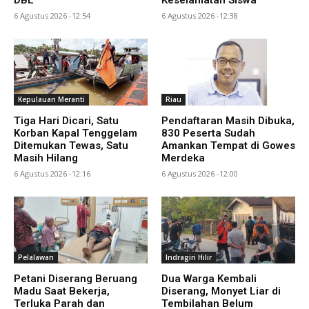
6 Agustus 2026 -12:54
6 Agustus 2026 -12:38
Kepulauan Meranti
Riau
Tiga Hari Dicari, Satu
Pendaftaran Masih Dibuka,
Korban Kapal Tenggelam
830 Peserta Sudah
Ditemukan Tewas, Satu
Amankan Tempat di Gowes
Masih Hilang
Merdeka
6 Agustus 2026 -12:16
6 Agustus 2026 -12:00
Pelalawan
Indragiri Hilir
Petani Diserang Beruang
Dua Warga Kembali
Madu Saat Bekerja,
Diserang, Monyet Liar di
Terluka Parah dan
Tembilahan Belum