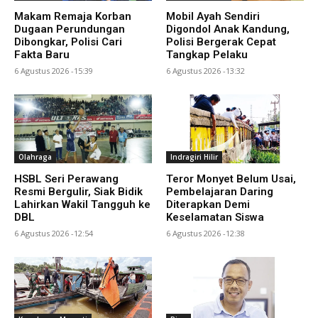
Makam Remaja Korban
Mobil Ayah Sendiri
Dugaan Perundungan
Digondol Anak Kandung,
Dibongkar, Polisi Cari
Polisi Bergerak Cepat
Fakta Baru
Tangkap Pelaku
6 Agustus 2026 -15:39
6 Agustus 2026 -13:32
Olahraga
Indragiri Hilir
HSBL Seri Perawang
Teror Monyet Belum Usai,
Resmi Bergulir, Siak Bidik
Pembelajaran Daring
Lahirkan Wakil Tangguh ke
Diterapkan Demi
DBL
Keselamatan Siswa
6 Agustus 2026 -12:54
6 Agustus 2026 -12:38