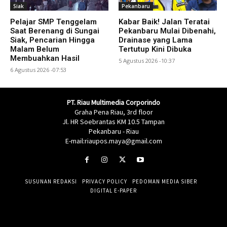
Siak
Pekanbaru
Pelajar SMP Tenggelam
Kabar Baik! Jalan Teratai
Saat Berenang di Sungai
Pekanbaru Mulai Dibenahi,
Siak, Pencarian Hingga
Drainase yang Lama
Malam Belum
Tertutup Kini Dibuka
Membuahkan Hasil
5 Agustus 2026 -10:37
6 Agustus 2026 -07:53
PT. Riau Multimedia Corporindo
Graha Pena Riau, 3rd floor
Jl. HR Soebrantas KM 10.5 Tampan
Pekanbaru - Riau
E-mail:riaupos.maya@gmail.com
SUSUNAN REDAKSI
PRIVACY POLICY
PEDOMAN MEDIA SIBER
DIGITAL E-PAPER