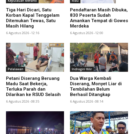
Kepulauan Meranti
Riau
Tiga Hari Dicari, Satu
Pendaftaran Masih Dibuka,
Korban Kapal Tenggelam
830 Peserta Sudah
Ditemukan Tewas, Satu
Amankan Tempat di Gowes
Masih Hilang
Merdeka
6 Agustus 2026 -12:16
6 Agustus 2026 -12:00
Pelalawan
Indragiri Hilir
Petani Diserang Beruang
Dua Warga Kembali
Madu Saat Bekerja,
Diserang, Monyet Liar di
Terluka Parah dan
Tembilahan Belum
Dilarikan ke RSUD Selasih
Berhasil Ditangkap
6 Agustus 2026 -08:35
6 Agustus 2026 -08:14