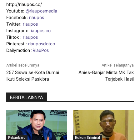
http://riaupos.co/
Youtube:
@riauposmedia
Facebook:
riaupos
Twitter:
riaupos
Instagram:
riaupos.co
Tiktok :
riaupos
Pinterest :
riauposdotco
Dailymotion :
RiauPos
Artikel sebelumnya
Artikel selanjutnya
257 Siswa se-Kota Dumai
Anies-Ganjar Minta MK Tak
Ikuti Seleksi Paskibra
Terjebak Hasil
BERITA LAINNYA
Pekanbaru
Hukum Kriminal